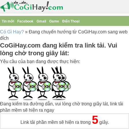
Tin mới
Facebook
Gmail
Game
Điện Thoại
Có Gì Hay?
»
Đang chuyển hướng từ CoGiHay.com sang web
đích
CoGiHay.com đang kiểm tra link tải. Vui
lòng chờ trong giây lát:
Yêu cầu của bạn đang được thực hiện:
Đang kiểm tra đường dẫn, vui lòng chờ trong giây lát, link tải
phần mềm sẽ hiện ra ngay
5
Link tải phần mềm sẽ hiện ra trong
giây.