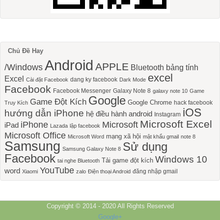
Chủ Đề Hay
Android
APPLE
/Windows
Bluetooth
bảng tính
excel
Excel
dang ky facebook
Cài đặt Facebook
Dark Mode
Facebook
Facebook Messenger
Galaxy Note 8
galaxy note 10
Game
Google
Game Đột Kích
Google Chrome
hack facebook
Truy Kích
iOS
hướng dẫn iPhone
hệ điều hành android
Instagram
Microsoft Excel
iPhone
Microsoft
iPad
Lazada
lập facebook
Microsoft Office
mạng xã hội
Microsoft Word
mật khẩu gmail
note 8
Samsung
Sử dụng
Samsung Galaxy Note 8
Facebook
Windows 10
Tải game đột kích
tai nghe Bluetooth
YouTube
word
đăng nhập gmail
Xiaomi
zalo
Điện thoại Android
Copyright © 2014 - 2020 All Rights Reserved
Google+