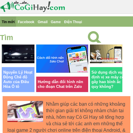
Tin mới
Facebook
Gmail
Game
Điện Thoại
Tìm
Nguyên Lý Hoạt
Sử dụng dịch vụ
Động Chế độ
định vị xe máy có
Auto của Điều
Hướng dẫn đổi hình nền
gây hao bình ắc
Hòa Ô tô
cho đoạn Chat trên Zalo
quy không?
Nhằm giúp các bạn có những khoảng
thời gian giải trí không nhàm chán tại
nhà, hôm nay Có Gì Hay sẽ tổng hợp
và chia sẻ tới các anh em những thể
loại game 2 người chơi online trên điện thoại Android, &