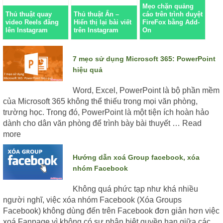
Mẹo chặn quảng
Thủ thuật quay
Thủ thuật Ẩn –
cáo trên trình duyệt
video Reels đăng
Hiển thị lại bài viết
FireFox bằng Add-
lên Instagram
trên Instagram
On
7 mẹo sử dụng Microsoft 365: PowerPoint
hiệu quả
Word, Excel, PowerPoint là bộ phần mềm
của Microsoft 365 không thể thiếu trong mọi văn phòng,
trường học. Trong đó, PowerPoint là một tiện ích hoàn hảo
dành cho dân văn phòng để trình bày bài thuyết …
Read
more
Hướng dẫn xoá Group facebook, xóa
nhóm Facebook
Không quá phức tạp như khá nhiều
người nghĩ, việc xóa nhóm Facebook (Xóa Groups
Facebook) không dùng đến trên Facebook đơn giản hơn việc
xoá Fanpage vì không có sự phân biệt quyền hạn giữa các