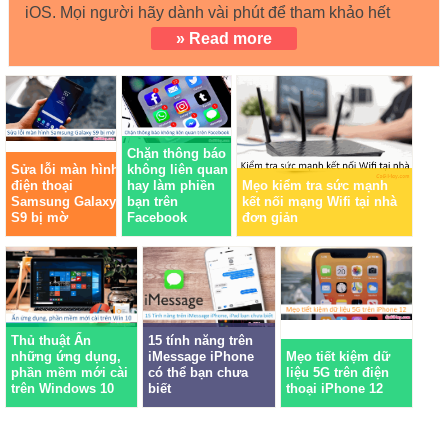
iOS. Mọi người hãy dành vài phút để tham khảo hết
» Read more
Chặn thông báo
Sửa lỗi màn hình
không liên quan
điện thoại
hay làm phiền
Mẹo kiểm tra sức mạnh
Samsung Galaxy
bạn trên
kết nối mạng Wifi tại nhà
S9 bị mờ
Facebook
đơn giản
Thủ thuật Ẩn
15 tính năng trên
những ứng dụng,
iMessage iPhone
Mẹo tiết kiệm dữ
phần mềm mới cài
có thể bạn chưa
liệu 5G trên điện
trên Windows 10
biết
thoại iPhone 12