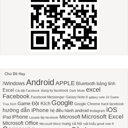
Chủ Đề Hay
Android
APPLE
/Windows
Bluetooth
bảng tính
excel
Excel
dang ky facebook
Cài đặt Facebook
Dark Mode
Facebook
Facebook Messenger
Galaxy Note 8
galaxy note 10
Game
Google
Game Đột Kích
Google Chrome
hack facebook
Truy Kích
iOS
hướng dẫn iPhone
hệ điều hành android
Instagram
Microsoft Excel
iPhone
Microsoft
iPad
Lazada
lập facebook
Microsoft Office
mạng xã hội
Microsoft Word
mật khẩu gmail
note 8