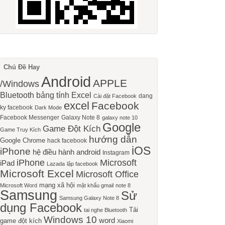
Chủ Đề Hay
Android
APPLE
/Windows
Bluetooth
bảng tính Excel
dang
Cài đặt Facebook
excel
Facebook
ky facebook
Dark Mode
Facebook Messenger
Galaxy Note 8
galaxy note 10
Google
Game Đột Kích
Game Truy Kích
hướng dẫn
Google Chrome
hack facebook
iOS
iPhone
hệ điều hành android
Instagram
iPhone
Microsoft
iPad
Lazada
lập facebook
Microsoft Excel
Microsoft Office
mạng xã hội
Microsoft Word
mật khẩu gmail
note 8
Samsung
Sử
Samsung Galaxy Note 8
dụng Facebook
Tải
tai nghe Bluetooth
Windows 10
word
game đột kích
Xiaomi