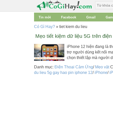
Tin mới
Facebook
Gmail
Gam
Có Gì Hay?
»
tiet kiem du lieu
Mẹo tiết kiệm dữ liệu 5G trên điện
iPhone 12 hiện đang là t
trợ người dùng kết nối m
chọn thiết lập mà người 
Danh mục:
Điện Thoại Cảm Ứng
/
Mẹo vặt
C
du lieu 5g gay hao pin iphone 12
/
iPhone
/
i