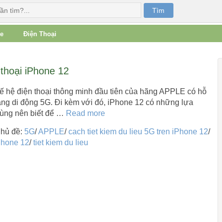
e
Điện Thoại
 thoại iPhone 12
hế hệ điện thoại thông minh đầu tiên của hãng APPLE có hỗ
ạng di động 5G. Đi kèm với đó, iPhone 12 có những lựa
dùng nên biết để …
Read more
hủ đề:
5G
/
APPLE
/
cach tiet kiem du lieu 5G tren iPhone 12
/
Phone 12
/
tiet kiem du lieu