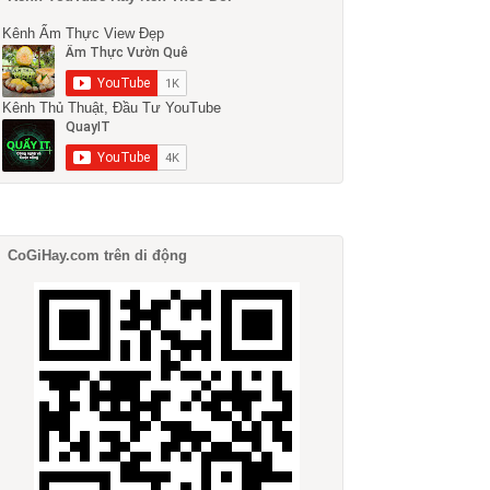
Kênh Ẩm Thực View Đẹp
Kênh Thủ Thuật, Đầu Tư YouTube
CoGiHay.com trên di động