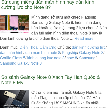
Sử dụng miếng dàn màn hình hay dán kính
cường lực cho Note 8?
Mình đang sở hữu một chiếc Flagship
Samsung Galaxy Note 8, hiện mình đang
băn khoăn giữa một trong 2 lựa chọn là Nên
dán full màn hình điện thoại Note 8 hay là
Dán kinh cường lực cho điện thoại Note …
Read more
Danh mục:
Điện Thoại Cảm Ứng
Chủ đề:
dán kính cường lực
/
dán màn hình
/
dan man hinh note 8
/
Flagship
/
Galaxy Note 8
/
Gorilla Glass 5
/
kinh cuong kuc note 8
/
note 8
/
Samsung
/
Samsung Galaxy Note 8
So sánh Galaxy Note 8 Xách Tay Hàn Quốc &
Note 8 Mỹ
Ở thời điểm mới ra mắt, Galaxy Note 8 là
mẫu Flagship cao cấp nhất của 'Gã Hàn
Quốc Khổng Lồ' SAMSUNG khiến nhiều