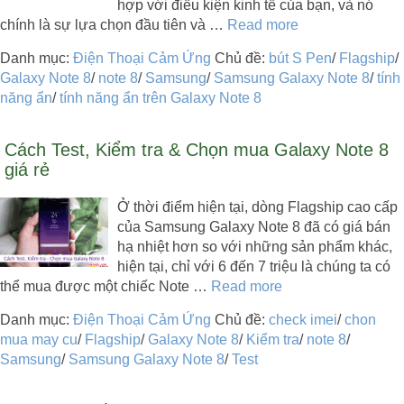
hợp với điều kiện kinh tế của bạn, và nó
chính là sự lựa chọn đầu tiên và …
Read more
Danh mục:
Điện Thoại Cảm Ứng
Chủ đề:
bút S Pen
/
Flagship
/
Galaxy Note 8
/
note 8
/
Samsung
/
Samsung Galaxy Note 8
/
tính
năng ẩn
/
tính năng ẩn trên Galaxy Note 8
Cách Test, Kiểm tra & Chọn mua Galaxy Note 8
giá rẻ
Ở thời điểm hiện tại, dòng Flagship cao cấp
của Samsung Galaxy Note 8 đã có giá bán
hạ nhiệt hơn so với những sản phẩm khác,
hiện tại, chỉ với 6 đến 7 triệu là chúng ta có
thể mua được một chiếc Note …
Read more
Danh mục:
Điện Thoại Cảm Ứng
Chủ đề:
check imei
/
chon
mua may cu
/
Flagship
/
Galaxy Note 8
/
Kiểm tra
/
note 8
/
Samsung
/
Samsung Galaxy Note 8
/
Test