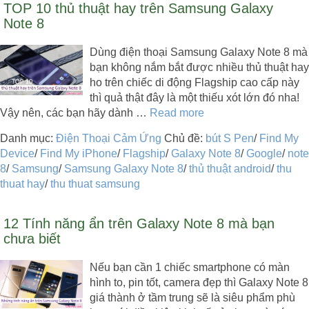
TOP 10 thủ thuật hay trên Samsung Galaxy
Note 8
Dùng điện thoại Samsung Galaxy Note 8 mà
bạn không nắm bắt được nhiều thủ thuật hay
ho trên chiếc di động Flagship cao cấp này
thì quả thật đây là một thiếu xót lớn đó nha!
Vậy nên, các bạn hãy dành …
Read more
Danh mục:
Điện Thoại Cảm Ứng
Chủ đề:
bút S Pen
/
Find My
Device
/
Find My iPhone
/
Flagship
/
Galaxy Note 8
/
Google
/
note
8
/
Samsung
/
Samsung Galaxy Note 8
/
thủ thuật android
/
thu
thuat hay
/
thu thuat samsung
12 Tính năng ẩn trên Galaxy Note 8 mà bạn
chưa biết
Nếu bạn cần 1 chiếc smartphone có màn
hình to, pin tốt, camera đẹp thì Galaxy Note 8
giá thành ở tầm trung sẽ là siêu phẩm phù