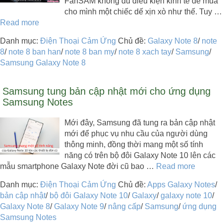
FanSAM không đủ điều kiện kinh tế để mua
cho mình một chiếc dế xịn xò như thế. Tuy …
Read more
Danh mục:
Điện Thoại Cảm Ứng
Chủ đề:
Galaxy Note 8
/
note
8
/
note 8 ban han
/
note 8 ban my
/
note 8 xach tay
/
Samsung
/
Samsung Galaxy Note 8
Samsung tung bản cập nhật mới cho ứng dụng
Samsung Notes
Mới đây, Samsung đã tung ra bản cập nhật
mới để phục vụ nhu cầu của người dùng
thông minh, đồng thời mang một số tính
năng có trên bộ đôi Galaxy Note 10 lên các
mẫu smartphone Galaxy Note đời cũ bao …
Read more
Danh mục:
Điện Thoại Cảm Ứng
Chủ đề:
Apps Galaxy Notes
/
bản cập nhật
/
bộ đôi Galaxy Note 10
/
Galaxy
/
galaxy note 10
/
Galaxy Note 8
/
Galaxy Note 9
/
nâng cấp
/
Samsung
/
ứng dụng
Samsung Notes