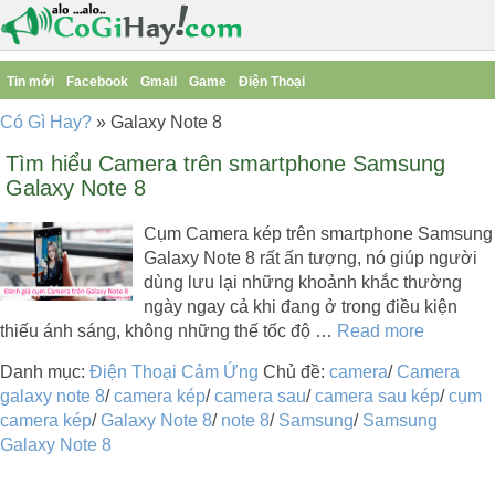
Tin mới
Facebook
Gmail
Game
Điện Thoại
Có Gì Hay?
»
Galaxy Note 8
Tìm hiểu Camera trên smartphone Samsung
Galaxy Note 8
Cụm Camera kép trên smartphone Samsung
Galaxy Note 8 rất ấn tượng, nó giúp người
dùng lưu lại những khoảnh khắc thường
ngày ngay cả khi đang ở trong điều kiện
thiếu ánh sáng, không những thế tốc độ …
Read more
Danh mục:
Điện Thoại Cảm Ứng
Chủ đề:
camera
/
Camera
galaxy note 8
/
camera kép
/
camera sau
/
camera sau kép
/
cụm
camera kép
/
Galaxy Note 8
/
note 8
/
Samsung
/
Samsung
Galaxy Note 8