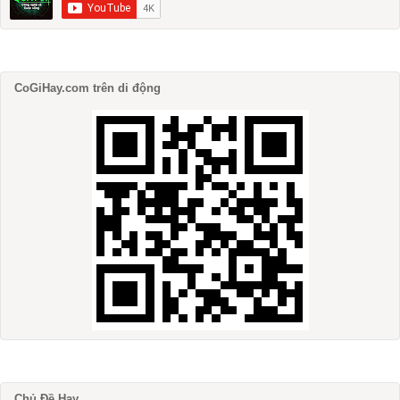
CoGiHay.com trên di động
Chủ Đề Hay