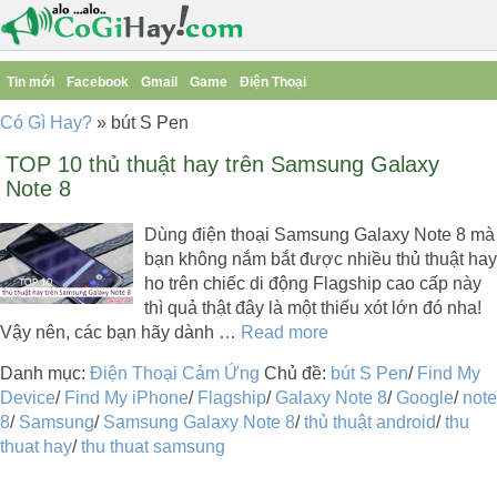
Tin mới
Facebook
Gmail
Game
Điện Thoại
Có Gì Hay?
»
bút S Pen
TOP 10 thủ thuật hay trên Samsung Galaxy
Note 8
Dùng điện thoại Samsung Galaxy Note 8 mà
bạn không nắm bắt được nhiều thủ thuật hay
ho trên chiếc di động Flagship cao cấp này
thì quả thật đây là một thiếu xót lớn đó nha!
Vậy nên, các bạn hãy dành …
Read more
Danh mục:
Điện Thoại Cảm Ứng
Chủ đề:
bút S Pen
/
Find My
Device
/
Find My iPhone
/
Flagship
/
Galaxy Note 8
/
Google
/
note
8
/
Samsung
/
Samsung Galaxy Note 8
/
thủ thuật android
/
thu
thuat hay
/
thu thuat samsung