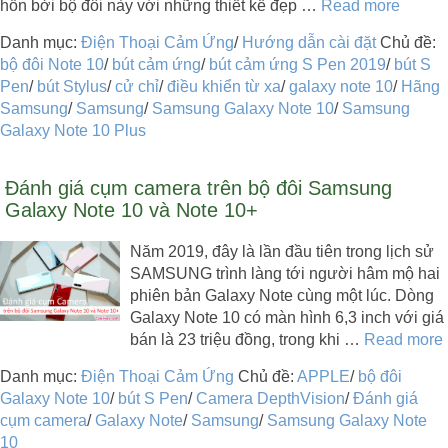
hồn bởi bộ đôi này với những thiết kế đẹp …
Read more
Danh mục:
Điện Thoại Cảm Ứng
/
Hướng dẫn cài đặt
Chủ đề:
bộ đôi Note 10
/
bút cảm ứng
/
bút cảm ứng S Pen 2019
/
bút S
Pen
/
bút Stylus
/
cử chỉ
/
điều khiển từ xa
/
galaxy note 10
/
Hãng
Samsung
/
Samsung
/
Samsung Galaxy Note 10
/
Samsung
Galaxy Note 10 Plus
Đánh giá cụm camera trên bộ đôi Samsung
Galaxy Note 10 và Note 10+
Năm 2019, đây là lần đầu tiên trong lịch sử
SAMSUNG trình làng tới người hâm mộ hai
phiên bản Galaxy Note cùng một lúc. Dòng
Galaxy Note 10 có màn hình 6,3 inch với giá
bán là 23 triệu đồng, trong khi …
Read more
Danh mục:
Điện Thoại Cảm Ứng
Chủ đề:
APPLE
/
bộ đôi
Galaxy Note 10
/
bút S Pen
/
Camera DepthVision
/
Đánh giá
cụm camera
/
Galaxy Note
/
Samsung
/
Samsung Galaxy Note
10