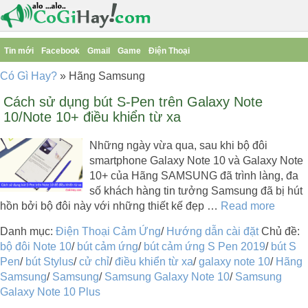
Tin mới
Facebook
Gmail
Game
Điện Thoại
Có Gì Hay?
»
Hãng Samsung
Cách sử dụng bút S-Pen trên Galaxy Note
10/Note 10+ điều khiển từ xa
Những ngày vừa qua, sau khi bộ đôi
smartphone Galaxy Note 10 và Galaxy Note
10+ của Hãng SAMSUNG đã trình làng, đa
số khách hàng tin tưởng Samsung đã bị hút
hồn bởi bộ đôi này với những thiết kế đẹp …
Read more
Danh mục:
Điện Thoại Cảm Ứng
/
Hướng dẫn cài đặt
Chủ đề:
bộ đôi Note 10
/
bút cảm ứng
/
bút cảm ứng S Pen 2019
/
bút S
Pen
/
bút Stylus
/
cử chỉ
/
điều khiển từ xa
/
galaxy note 10
/
Hãng
Samsung
/
Samsung
/
Samsung Galaxy Note 10
/
Samsung
Galaxy Note 10 Plus