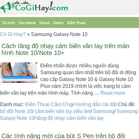
Tin mới
Facebook
Gmail
Game
Điện Thoại
Có Gì Hay?
»
Samsung Galaxy Note 10
Cách tăng độ nhạy cảm biến vân tay trên màn
hình Note 10/Note 10+
Điểm nhấn được nhiều người dùng
Samsung quan tâm nhất trên bộ đôi di động
cao cấp Galaxy Note 10 & Galaxy Note 10
Plus năm 2019 chính là việc trang bị cảm
biến vân tay trên màn hình máy. Tính năng …
Read more
Danh mục:
Điện Thoại Cảm Ứng
/
Hướng dẫn cài đặt
Chủ đề:
bộ đôi Note 10
/
cảm biến vân tay siêu âm
/
Samsung
/
Samsung
Galaxy Note 10
/
tăng độ nhạy cảm biến vân tay
Các tính năng mới của bút S Pen trên bộ đôi