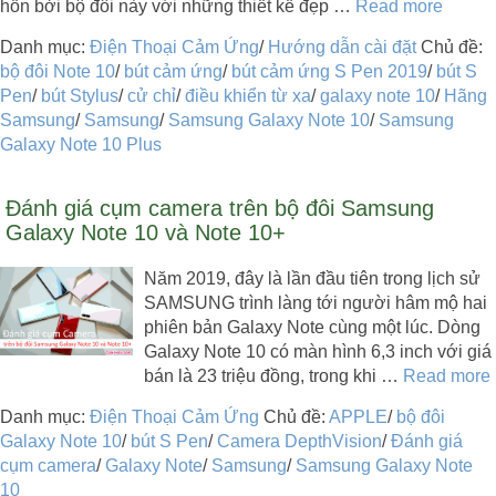
hồn bởi bộ đôi này với những thiết kế đẹp …
Read more
Danh mục:
Điện Thoại Cảm Ứng
/
Hướng dẫn cài đặt
Chủ đề:
bộ đôi Note 10
/
bút cảm ứng
/
bút cảm ứng S Pen 2019
/
bút S
Pen
/
bút Stylus
/
cử chỉ
/
điều khiển từ xa
/
galaxy note 10
/
Hãng
Samsung
/
Samsung
/
Samsung Galaxy Note 10
/
Samsung
Galaxy Note 10 Plus
Đánh giá cụm camera trên bộ đôi Samsung
Galaxy Note 10 và Note 10+
Năm 2019, đây là lần đầu tiên trong lịch sử
SAMSUNG trình làng tới người hâm mộ hai
phiên bản Galaxy Note cùng một lúc. Dòng
Galaxy Note 10 có màn hình 6,3 inch với giá
bán là 23 triệu đồng, trong khi …
Read more
Danh mục:
Điện Thoại Cảm Ứng
Chủ đề:
APPLE
/
bộ đôi
Galaxy Note 10
/
bút S Pen
/
Camera DepthVision
/
Đánh giá
cụm camera
/
Galaxy Note
/
Samsung
/
Samsung Galaxy Note
10