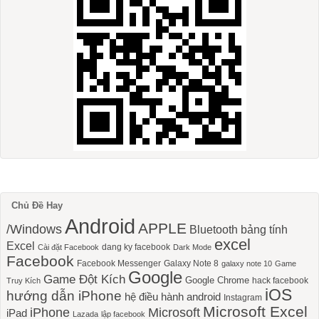
Chủ Đề Hay
Android
APPLE
/Windows
Bluetooth
bảng tính
excel
Excel
dang ky facebook
Cài đặt Facebook
Dark Mode
Facebook
Facebook Messenger
Galaxy Note 8
galaxy note 10
Game
Google
Game Đột Kích
Google Chrome
hack facebook
Truy Kích
iOS
hướng dẫn iPhone
hệ điều hành android
Instagram
Microsoft Excel
iPhone
Microsoft
iPad
Lazada
lập facebook