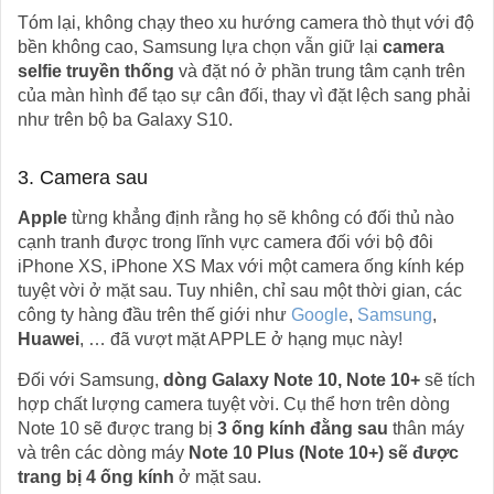
Tóm lại, không chạy theo xu hướng camera thò thụt với độ
bền không cao, Samsung lựa chọn vẫn giữ lại
camera
selfie truyền thống
và đặt nó ở phần trung tâm cạnh trên
của màn hình để tạo sự cân đối, thay vì đặt lệch sang phải
như trên bộ ba Galaxy S10.
3. Camera sau
Apple
từng khẳng định rằng họ sẽ không có đối thủ nào
cạnh tranh được trong lĩnh vực camera đối với bộ đôi
iPhone XS, iPhone XS Max với một camera ống kính kép
tuyệt vời ở mặt sau. Tuy nhiên, chỉ sau một thời gian, các
công ty hàng đầu trên thế giới như
Google
,
Samsung
,
Huawei
, … đã vượt mặt APPLE ở hạng mục này!
Đối với Samsung,
dòng Galaxy Note 10, Note 10+
sẽ tích
hợp chất lượng camera tuyệt vời. Cụ thể hơn trên dòng
Note 10 sẽ được trang bị
3 ống kính đằng sau
thân máy
và trên các dòng máy
Note 10 Plus (Note 10+) sẽ được
trang bị 4 ống kính
ở mặt sau.