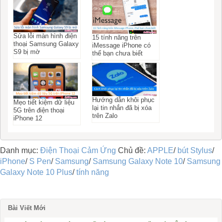
Sửa lỗi màn hình điện
15 tính năng trên
thoại Samsung Galaxy
iMessage iPhone có
S9 bị mờ
thể bạn chưa biết
Hướng dẫn khôi phục
Mẹo tiết kiệm dữ liệu
lại tin nhắn đã bị xóa
5G trên điện thoại
trên Zalo
iPhone 12
Danh mục:
Điện Thoại Cảm Ứng
Chủ đề:
APPLE
/
bút Stylus
/
iPhone
/
S Pen
/
Samsung
/
Samsung Galaxy Note 10
/
Samsung
Galaxy Note 10 Plus
/
tính năng
Bài Viết Mới