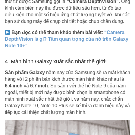
thứ tư được Samsung gọi là
“Camera DepthVision”
. Ống
kính cảm biến này thu được dữ liệu sâu hơn, từ đó tạo
điều kiện cho một số hiệu ứng chất lượng tuyệt vời khi các
bạn sử dụng máy để chụp chi tiết hoặc chụp chân dung.
Bạn đọc có thể tham khảo thêm bài viết:
“Camera
DepthVision là gì? Tầm quan trọng của nó trên Galaxy
Note 10+”
4. Màn hình Galaxy xuất sắc nhất thế giới!
Sản phẩm Galaxy
năm nay của Samsung sẽ ra mắt khách
hàng với 2 phiên bản kích thước màn hình khác nhau là
6.4 inch
và
6.7 inch
. So sánh với thế hệ Note 9 của năm
ngoái, thiết bị mới này được bình chọn là smartphone có
màn hình xuất sắc nhất thế giới, và năm nay, chắc chắn
Galaxy Note 10, Note 10 Plus sẽ kế thừa danh hiệu này và
tiếp tục cải thiện chất lượng màn hình.