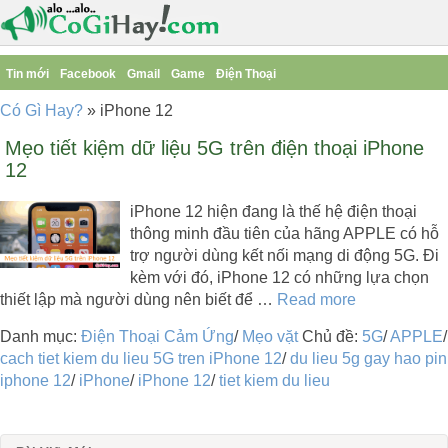
Tin mới
Facebook
Gmail
Game
Điện Thoại
Có Gì Hay?
»
iPhone 12
Mẹo tiết kiệm dữ liệu 5G trên điện thoại iPhone
12
iPhone 12 hiện đang là thế hệ điện thoại
thông minh đầu tiên của hãng APPLE có hỗ
trợ người dùng kết nối mạng di động 5G. Đi
kèm với đó, iPhone 12 có những lựa chọn
thiết lập mà người dùng nên biết để …
Read more
Danh mục:
Điện Thoại Cảm Ứng
/
Mẹo vặt
Chủ đề:
5G
/
APPLE
/
cach tiet kiem du lieu 5G tren iPhone 12
/
du lieu 5g gay hao pin
iphone 12
/
iPhone
/
iPhone 12
/
tiet kiem du lieu