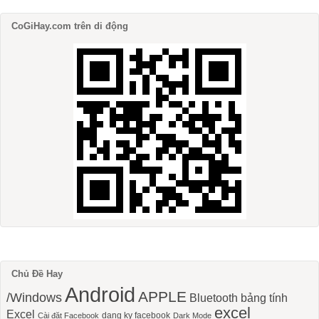
CoGiHay.com trên di động
Chủ Đề Hay
Android
APPLE
/Windows
Bluetooth
bảng tính
excel
Excel
dang ky facebook
Cài đặt Facebook
Dark Mode