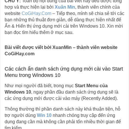
CHÚ Ý:
Toàn bộ nội dung của bài viết này đều được tổng
hợp và thực hiện lại bởi
Xuân Min
, thành viên chính của
website
CoGiHay.Com
– Tiếp theo, mình sẽ chia sẻ tới các
bạn những thủ thuật đơn giản, dễ dàng thực hiện nhất để
Ẩn & Hiển thị ứng dụng mới cài trên Windows 10. Xin mời
bạn đọc tìm hiểu thêm ở mục sau.
Bài viết được viết bởi XuanMin – thành viên website
CoGiHay.com
Các cách ẩn danh sách ứng dụng mới cài vào Start
Menu trong Windows 10
Như mọi người đã biết, trong mục
Start Menu của
Windows 10
, ngay phần đầu danh sách ứng dụng sẽ là
các ứng dụng mới được cài vào máy (Recently Added).
Thông thường thì phần danh sách này khá thuận tiện, hỗ
trợ người dùng
Win 10
nhanh chóng truy cập đến ứng
dụng đang cần mà không cần phải tốn nhiều thời gian để
tìm kiếm.