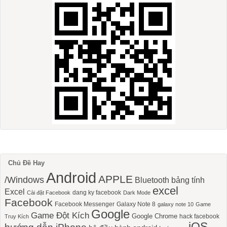
Chủ Đề Hay
Android
APPLE
/Windows
Bluetooth
bảng tính
excel
Excel
dang ky facebook
Cài đặt Facebook
Dark Mode
Facebook
Facebook Messenger
Galaxy Note 8
galaxy note 10
Game
Google
Game Đột Kích
Google Chrome
hack facebook
Truy Kích
iOS