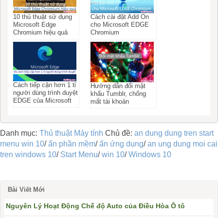
10 thủ thuật sử dụng
Cách cài đặt Add On
Microsoft Edge
cho Microsoft EDGE
Chromium hiệu quả
Chromium
Cách tiếp cận hơn 1 tỉ
Hướng dẫn đổi mật
người dùng trình duyệt
khẩu Tumblr, chống
EDGE của Microsoft
mất tài khoản
Danh mục:
Thủ thuật Máy tính
Chủ đề:
an dung dung tren start
menu win 10
/
ẩn phần mềm
/
ẩn ứng dụng
/
an ung dung moi cai
tren windows 10
/
Start Menu
/
win 10
/
Windows 10
Bài Viết Mới
Nguyên Lý Hoạt Động Chế độ Auto của Điều Hòa Ô tô