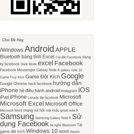
Chủ Đề Hay
Android
APPLE
/Windows
Bluetooth
bảng tính Excel
dang
Cài đặt Facebook
excel
Facebook
ky facebook
Dark Mode
Facebook Messenger
Galaxy Note 8
galaxy note 10
Google
Game Đột Kích
Game Truy Kích
hướng dẫn
Google Chrome
hack facebook
iOS
iPhone
hệ điều hành android
Instagram
iPhone
Microsoft
iPad
Lazada
lập facebook
Microsoft Excel
Microsoft Office
mạng xã hội
Microsoft Word
mật khẩu gmail
note 8
Samsung
Sử
Samsung Galaxy Note 8
dụng Facebook
Tải
tai nghe Bluetooth
Windows 10
word
game đột kích
Xiaomi