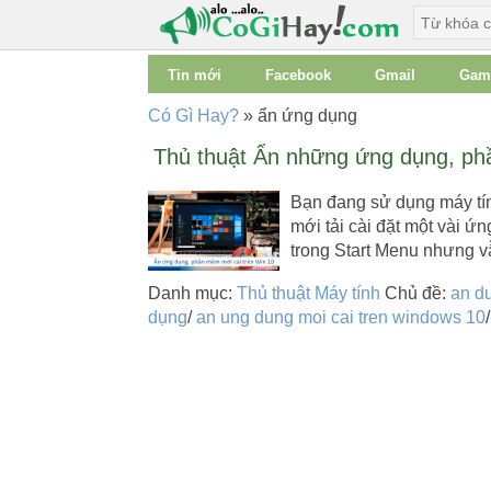
Tin mới
Facebook
Gmail
Gam
Có Gì Hay?
»
ẩn ứng dụng
Thủ thuật Ẩn những ứng dụng, ph
Bạn đang sử dụng máy tín
mới tải cài đặt một vài 
trong Start Menu nhưng 
Danh mục:
Thủ thuật Máy tính
Chủ đề:
an du
dụng
/
an ung dung moi cai tren windows 10