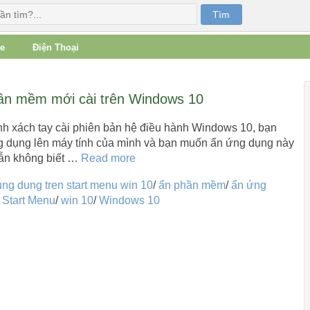
e
Điện Thoại
ần mềm mới cài trên Windows 10
h xách tay cài phiên bản hệ điều hành Windows 10, bạn
ứng dụng lên máy tính của mình và bạn muốn ẩn ứng dụng này
vẫn không biết …
Read more
ng dung tren start menu win 10
/
ẩn phần mềm
/
ẩn ứng
/
Start Menu
/
win 10
/
Windows 10