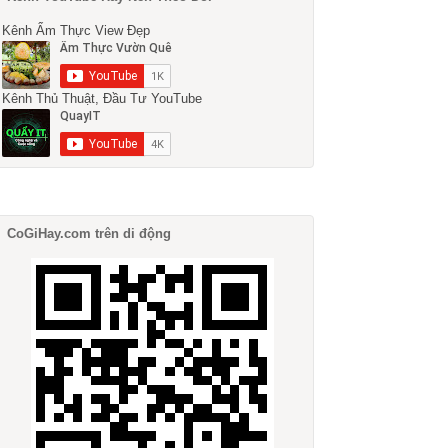
Kênh Ẩm Thực View Đẹp
Kênh Thủ Thuật, Đầu Tư YouTube
CoGiHay.com trên di động