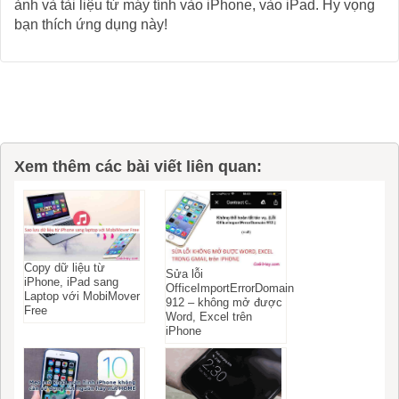
ảnh và tài liệu từ máy tính vào iPhone, vào iPad. Hy vọng
bạn thích ứng dụng này!
Xem thêm các bài viết liên quan:
Copy dữ liệu từ
Sửa lỗi
iPhone, iPad sang
OfficeImportErrorDomain
Laptop với MobiMover
912 – không mở được
Free
Word, Excel trên
iPhone