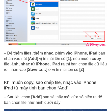
– Để
thêm files, thêm nhạc, phim vào iPhone, iPad
bạn
nhấn vào nút
[Add]
vị trí mũi tên số
[1]
, nếu muốn
copy
file, ảnh, nhạc từ iPhone, iPad ra
thì bạn chọn file dữ liệu
rồi nhấn vào
[Save to…]
ở vị trí mũi tên số
[2]
Khi muốn copy, sao chép file, nhạc vào iPhone,
iPad từ máy tính bạn chọn “Add”
– Sau khi chọn
[Add]
bạn sẽ thấy một cửa sổ hiện ra để
bạn chọn file như hình dưới đây: