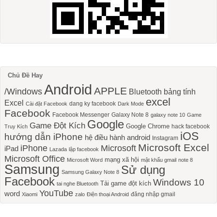
Chủ Đề Hay
Android
APPLE
/Windows
Bluetooth
bảng tính
excel
Excel
dang ky facebook
Cài đặt Facebook
Dark Mode
Facebook
Facebook Messenger
Galaxy Note 8
galaxy note 10
Game
Google
Game Đột Kích
Google Chrome
hack facebook
Truy Kích
iOS
hướng dẫn iPhone
hệ điều hành android
Instagram
Microsoft Excel
iPhone
Microsoft
iPad
Lazada
lập facebook
Microsoft Office
mạng xã hội
Microsoft Word
mật khẩu gmail
note 8
Samsung
Sử dụng
Samsung Galaxy Note 8
Facebook
Windows 10
Tải game đột kích
tai nghe Bluetooth
YouTube
word
đăng nhập gmail
Xiaomi
zalo
Điện thoại Android