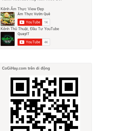
Kênh Ẩm Thực View Đẹp
Kênh Thủ Thuật, Đầu Tư YouTube
CoGiHay.com trên di động