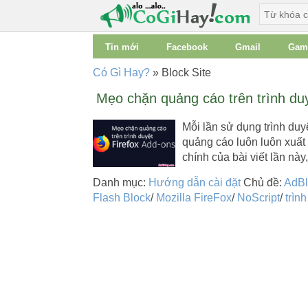
Tin mới
Facebook
Gmail
Gam
Có Gì Hay?
»
Block Site
Mẹo chặn quảng cáo trên trình du
Mỗi lần sử dụng trình duy
quảng cáo luôn luôn xuất
chính của bài viết lần nà
Danh mục:
Hướng dẫn cài đặt
Chủ đề:
AdBl
Flash Block
/
Mozilla FireFox
/
NoScript
/
trìn