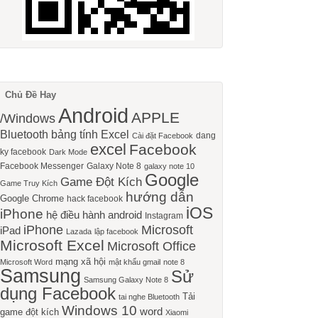
Chủ Đề Hay
Android
APPLE
/Windows
Bluetooth
bảng tính Excel
dang
Cài đặt Facebook
excel
Facebook
ky facebook
Dark Mode
Facebook Messenger
Galaxy Note 8
galaxy note 10
Google
Game Đột Kích
Game Truy Kích
hướng dẫn
Google Chrome
hack facebook
iOS
iPhone
hệ điều hành android
Instagram
iPhone
Microsoft
iPad
Lazada
lập facebook
Microsoft Excel
Microsoft Office
mạng xã hội
Microsoft Word
mật khẩu gmail
note 8
Samsung
Sử
Samsung Galaxy Note 8
dụng Facebook
Tải
tai nghe Bluetooth
Windows 10
word
game đột kích
Xiaomi