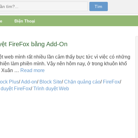
e
Điện Thoại
yệt FireFox bằng Add-On
ệt web mình rất nhiều lần cảm thấy bực tức vì việc có những
 hiện làm phiền mình. Vậy nên hôm nay, ở trong khuôn khổ
y, Xuân …
Read more
ock Plus
/
Add-on
/
Block Site
/
Chặn quảng cáo
/
FireFox
/
h duyệt FireFox
/
Trình duyệt Web