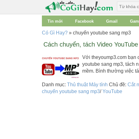
Tin mới
Facebook
Gmail
Gam
Có Gì Hay?
»
chuyển youtube sang mp3
Cách chuyển, tách Video YouTub
Với theyoump3.com bạn c
youtube sang mp3, tách 
mềm. Bình thường việc t
Danh mục:
Thủ thuật Máy tính
Chủ đề:
Cắt 
chuyển youtube sang mp3
/
YouTube