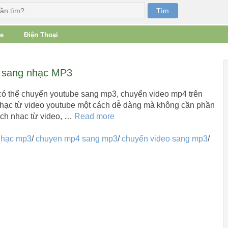
e
Điện Thoại
e sang nhạc MP3
ó thể chuyển youtube sang mp3, chuyển video mp4 trên
nhạc từ video youtube một cách dễ dàng mà không cần phần
ách nhạc từ video, …
Read more
nhạc mp3
/
chuyen mp4 sang mp3
/
chuyển video sang mp3
/