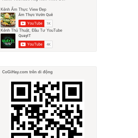
Kênh Ẩm Thực View Đẹp
Kênh Thủ Thuật, Đầu Tư YouTube
CoGiHay.com trên di động