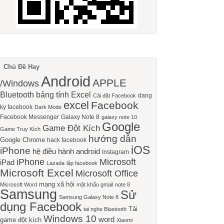
Chủ Đề Hay
Android
APPLE
/Windows
Bluetooth
bảng tính Excel
dang
Cài đặt Facebook
excel
Facebook
ky facebook
Dark Mode
Facebook Messenger
Galaxy Note 8
galaxy note 10
Google
Game Đột Kích
Game Truy Kích
hướng dẫn
Google Chrome
hack facebook
iOS
iPhone
hệ điều hành android
Instagram
iPhone
Microsoft
iPad
Lazada
lập facebook
Microsoft Excel
Microsoft Office
mạng xã hội
Microsoft Word
mật khẩu gmail
note 8
Samsung
Sử
Samsung Galaxy Note 8
dụng Facebook
Tải
tai nghe Bluetooth
Windows 10
word
game đột kích
Xiaomi