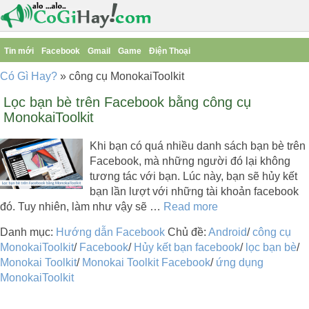
Tin mới
Facebook
Gmail
Game
Điện Thoại
Có Gì Hay?
»
công cụ MonokaiToolkit
Lọc bạn bè trên Facebook bằng công cụ
MonokaiToolkit
Khi bạn có quá nhiều danh sách bạn bè trên
Facebook, mà những người đó lại không
tương tác với bạn. Lúc này, bạn sẽ hủy kết
bạn lần lượt với những tài khoản facebook
đó. Tuy nhiên, làm như vậy sẽ …
Read more
Danh mục:
Hướng dẫn Facebook
Chủ đề:
Android
/
công cụ
MonokaiToolkit
/
Facebook
/
Hủy kết bạn facebook
/
lọc bạn bè
/
Monokai Toolkit
/
Monokai Toolkit Facebook
/
ứng dụng
MonokaiToolkit