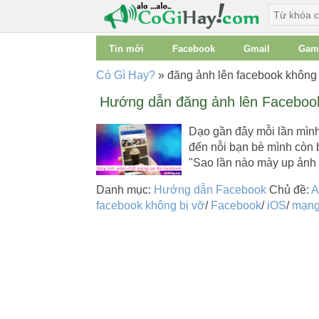
Tin mới
Facebook
Gmail
Gam
Có Gì Hay?
»
đăng ảnh lên facebook không 
Hướng dẫn đăng ảnh lên Facebook
Dạo gần đây mỗi lần mình
đến nỗi bạn bè mình còn b
"Sao lần nào mày up ảnh
Danh mục:
Hướng dẫn Facebook
Chủ đề:
A
facebook không bị vỡ
/
Facebook
/
iOS
/
mạng