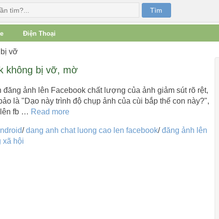
e
Điện Thoại
bị vỡ
 không bị vỡ, mờ
 đăng ảnh lên Facebook chất lượng của ảnh giảm sút rõ rệt,
ảo là "Dạo này trình độ chụp ảnh của cùi bắp thế con này?",
 lên fb …
Read more
ndroid
/
dang anh chat luong cao len facebook
/
đăng ảnh lên
 xã hội