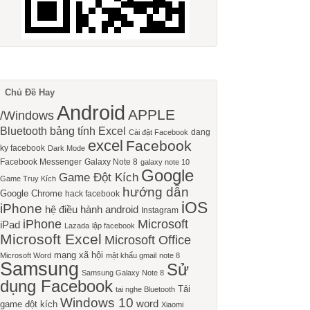
Chủ Đề Hay
Android
APPLE
/Windows
Bluetooth
bảng tính Excel
dang
Cài đặt Facebook
excel
Facebook
ky facebook
Dark Mode
Facebook Messenger
Galaxy Note 8
galaxy note 10
Google
Game Đột Kích
Game Truy Kích
hướng dẫn
Google Chrome
hack facebook
iOS
iPhone
hệ điều hành android
Instagram
iPhone
Microsoft
iPad
Lazada
lập facebook
Microsoft Excel
Microsoft Office
mạng xã hội
Microsoft Word
mật khẩu gmail
note 8
Samsung
Sử
Samsung Galaxy Note 8
dụng Facebook
Tải
tai nghe Bluetooth
Windows 10
word
game đột kích
Xiaomi