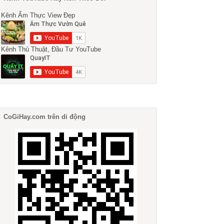
Kênh Ẩm Thực View Đẹp
Kênh Thủ Thuật, Đầu Tư YouTube
CoGiHay.com trên di động