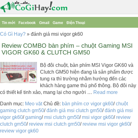
Tin mới
Facebook
Gmail
Game
Điện Thoại
Có Gì Hay?
»
đánh giá msi vigor gk60
Review COMBO bàn phím – chuột Gaming MSI
VIGOR GK60 & CLUTCH GM50
Bộ đôi chuột, bàn phím MSI Vigor GK60 và
Clutch GM50 hiện đang là sản phẩm được
tung ra thì trường nhằm hướng đến các
khách hàng game thủ phổ thông. Bộ đôi này
có thiết kế tinh xảo, mang lại cho người …
Read more
Danh mục:
Mẹo vặt
Chủ đề:
bàn phím cơ vigor gk60
/
chuột
gaming clutch gm50
/
đánh giá msi clutch gm50
/
đánh giá msi
vigor gk60
/
gaming
/
msi clutch gm50
/
msi vigor gk60
/
review
clutch gm50
/
review msi clutch gm50
/
review msi vigor gk60
/
review vigor gk60