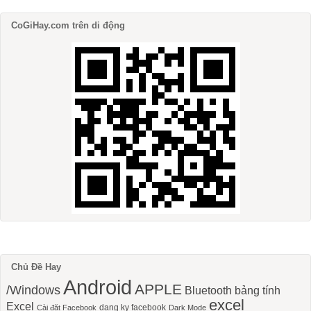
CoGiHay.com trên di động
Chủ Đề Hay
Android
APPLE
/Windows
Bluetooth
bảng tính
excel
Excel
dang ky facebook
Cài đặt Facebook
Dark Mode