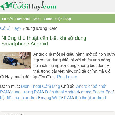
Tin mới
Facebook
Gmail
Game
Điện Thoại
Có Gì Hay?
»
dung lượng RAM
Những thủ thuật cần biết khi sử dụng
Smartphone Android
Android là một hệ điều hành mở có hơn 80%
người sử dụng thiết bị với nhiều tính năng
hữu ích mà người dùng không biết đến. Vì
thế, trong bài viết này, chủ đề chính mà Có
Gì Hay muốn đề cập đến đó …
Read more
Danh mục:
Điện Thoại Cảm Ứng
Chủ đề:
Android
/
bộ nhớ
RAM
/
dung lượng RAM
/
Điện thoại Android
/
game Easter Egg
/
hệ điều hành android
/
mạng Wi-Fi
/
RAM
/
thủ thuật android