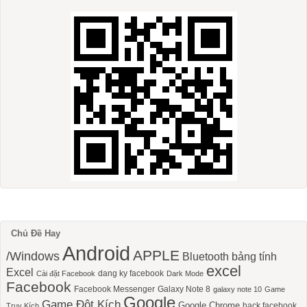
Chủ Đề Hay
Android
APPLE
/Windows
Bluetooth
bảng tính
excel
Excel
dang ky facebook
Cài đặt Facebook
Dark Mode
Facebook
Facebook Messenger
Galaxy Note 8
galaxy note 10
Game
Google
Game Đột Kích
Google Chrome
hack facebook
Truy Kích