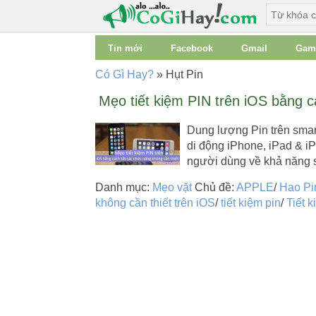
Tin mới
Facebook
Gmail
Gam
Có Gì Hay?
»
Hụt Pin
Mẹo tiết kiệm PIN trên iOS bằng c
Dung lượng Pin trên smar
di động iPhone, iPad & iP
người dùng về khả năng
Danh mục:
Mẹo vặt
Chủ đề:
APPLE
/
Hao Pi
không cần thiết trên iOS
/
tiết kiệm pin
/
Tiết 