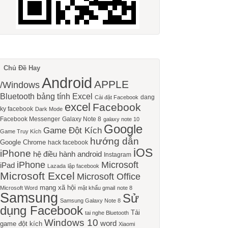
Chủ Đề Hay
Android
APPLE
/Windows
Bluetooth
bảng tính Excel
dang
Cài đặt Facebook
excel
Facebook
ky facebook
Dark Mode
Facebook Messenger
Galaxy Note 8
galaxy note 10
Google
Game Đột Kích
Game Truy Kích
hướng dẫn
Google Chrome
hack facebook
iOS
iPhone
hệ điều hành android
Instagram
iPhone
Microsoft
iPad
Lazada
lập facebook
Microsoft Excel
Microsoft Office
mạng xã hội
Microsoft Word
mật khẩu gmail
note 8
Samsung
Sử
Samsung Galaxy Note 8
dụng Facebook
Tải
tai nghe Bluetooth
Windows 10
word
game đột kích
Xiaomi