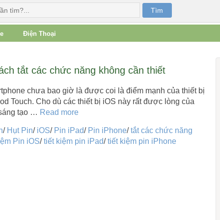
e
Điện Thoại
ách tắt các chức năng không cần thiết
tphone chưa bao giờ là được coi là điểm mạnh của thiết bị
od Touch. Cho dù các thiết bị iOS này rất được lòng của
 sáng tạo …
Read more
n
/
Hụt Pin
/
iOS
/
Pin iPad
/
Pin iPhone
/
tắt các chức năng
kiệm Pin iOS
/
tiết kiệm pin iPad
/
tiết kiệm pin iPhone