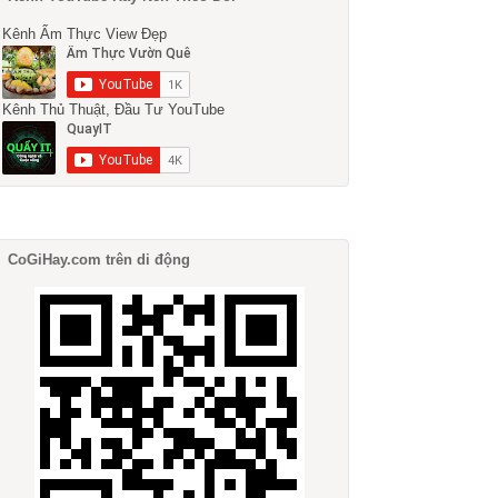
Kênh Ẩm Thực View Đẹp
Kênh Thủ Thuật, Đầu Tư YouTube
CoGiHay.com trên di động