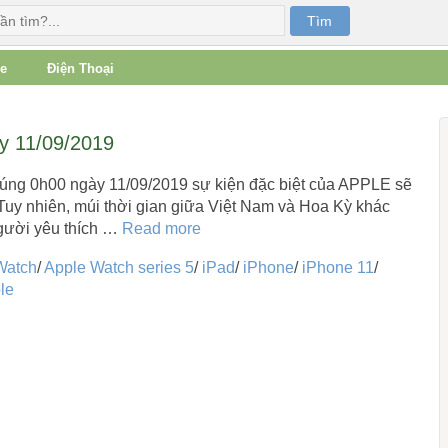
e
Điện Thoại
ày 11/09/2019
úng 0h00 ngày 11/09/2019 sự kiện đặc biệt của APPLE sẽ
 Tuy nhiên, múi thời gian giữa Việt Nam và Hoa Kỳ khác
gười yêu thích …
Read more
Watch
/
Apple Watch series 5
/
iPad
/
iPhone
/
iPhone 11
/
le