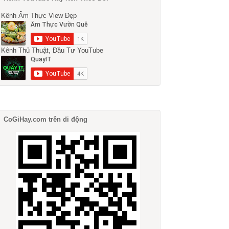
Kênh Ẩm Thực View Đẹp
Kênh Thủ Thuật, Đầu Tư YouTube
CoGiHay.com trên di động