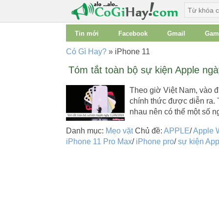
Tin mới
Facebook
Gmail
Gam
Có Gì Hay?
»
iPhone 11
Tóm tắt toàn bộ sự kiện Apple ng
Theo giờ Việt Nam, vào đ
chính thức được diễn ra.
nhau nên có thể một số n
Danh mục:
Mẹo vặt
Chủ đề:
APPLE
/
Apple 
iPhone 11 Pro Max
/
iPhone pro
/
sự kiện App