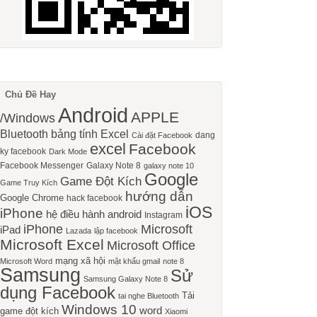
Chủ Đề Hay
Android
APPLE
/Windows
Bluetooth
bảng tính Excel
dang
Cài đặt Facebook
excel
Facebook
ky facebook
Dark Mode
Facebook Messenger
Galaxy Note 8
galaxy note 10
Google
Game Đột Kích
Game Truy Kích
hướng dẫn
Google Chrome
hack facebook
iOS
iPhone
hệ điều hành android
Instagram
iPhone
Microsoft
iPad
Lazada
lập facebook
Microsoft Excel
Microsoft Office
mạng xã hội
Microsoft Word
mật khẩu gmail
note 8
Samsung
Sử
Samsung Galaxy Note 8
dụng Facebook
Tải
tai nghe Bluetooth
Windows 10
word
game đột kích
Xiaomi