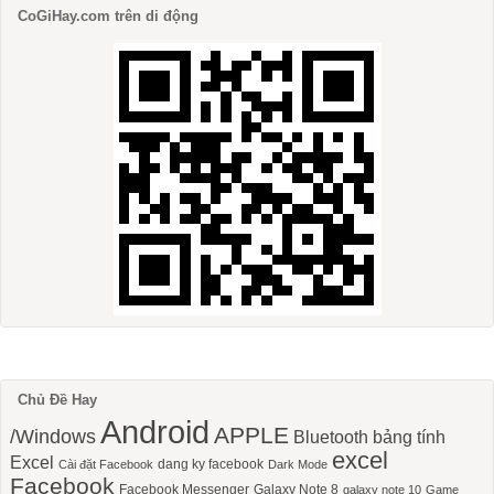
CoGiHay.com trên di động
Chủ Đề Hay
Android
APPLE
/Windows
Bluetooth
bảng tính
excel
Excel
dang ky facebook
Cài đặt Facebook
Dark Mode
Facebook
Facebook Messenger
Galaxy Note 8
galaxy note 10
Game