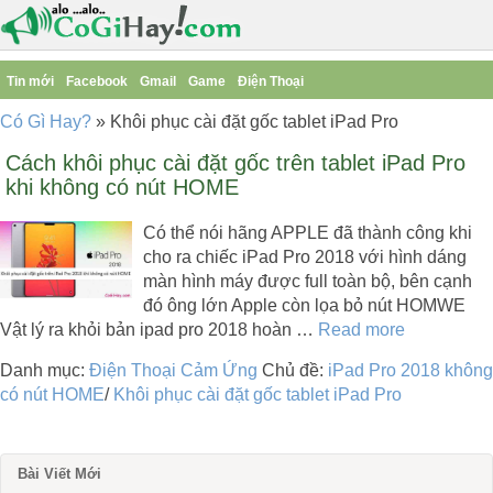
Tin mới
Facebook
Gmail
Game
Điện Thoại
Có Gì Hay?
»
Khôi phục cài đặt gốc tablet iPad Pro
Cách khôi phục cài đặt gốc trên tablet iPad Pro
khi không có nút HOME
Có thể nói hãng APPLE đã thành công khi
cho ra chiếc iPad Pro 2018 với hình dáng
màn hình máy được full toàn bộ, bên cạnh
đó ông lớn Apple còn lọa bỏ nút HOMWE
Vật lý ra khỏi bản ipad pro 2018 hoàn …
Read more
Danh mục:
Điện Thoại Cảm Ứng
Chủ đề:
iPad Pro 2018 không
có nút HOME
/
Khôi phục cài đặt gốc tablet iPad Pro
Bài Viết Mới