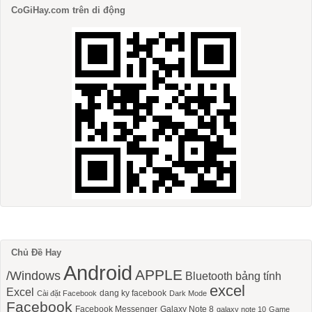
CoGiHay.com trên di động
Chủ Đề Hay
Android
APPLE
/Windows
Bluetooth
bảng tính
excel
Excel
dang ky facebook
Cài đặt Facebook
Dark Mode
Facebook
Facebook Messenger
Galaxy Note 8
galaxy note 10
Game