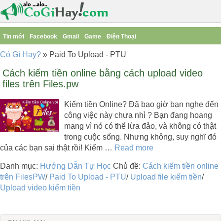
Tin mới
Facebook
Gmail
Game
Điện Thoại
Có Gì Hay?
»
Paid To Upload - PTU
Cách kiếm tiền online bằng cách upload video
files trên Files.pw
Kiếm tiền Online? Đã bao giờ bạn nghe đến
công việc này chưa nhỉ ? Bạn đang hoang
mang vì nó có thể lừa đảo, và không có thật
trong cuộc sống. Nhưng không, suy nghĩ đó
của các bạn sai thật rồi! Kiếm …
Read more
Danh mục:
Hướng Dẫn Tự Học
Chủ đề:
Cách kiếm tiền online
trên FilesPW
/
Paid To Upload - PTU
/
Upload file kiếm tiền
/
Upload video kiếm tiền