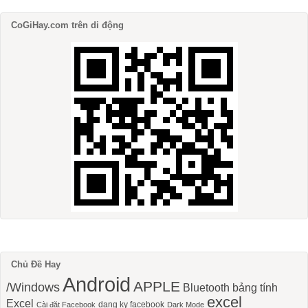
CoGiHay.com trên di động
Chủ Đề Hay
Android
APPLE
/Windows
Bluetooth
bảng tính
excel
Excel
dang ky facebook
Cài đặt Facebook
Dark Mode