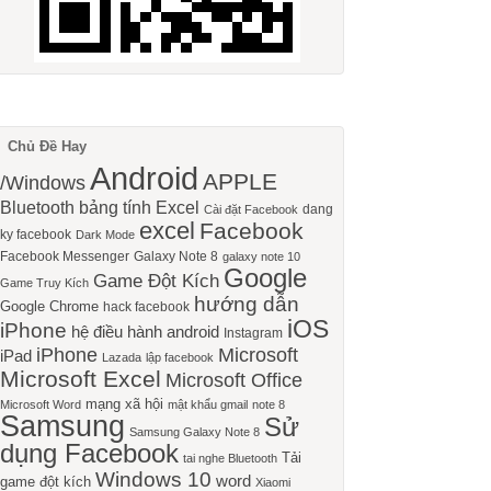
Chủ Đề Hay
Android
APPLE
/Windows
Bluetooth
bảng tính Excel
dang
Cài đặt Facebook
excel
Facebook
ky facebook
Dark Mode
Facebook Messenger
Galaxy Note 8
galaxy note 10
Google
Game Đột Kích
Game Truy Kích
hướng dẫn
Google Chrome
hack facebook
iOS
iPhone
hệ điều hành android
Instagram
iPhone
Microsoft
iPad
Lazada
lập facebook
Microsoft Excel
Microsoft Office
mạng xã hội
Microsoft Word
mật khẩu gmail
note 8
Samsung
Sử
Samsung Galaxy Note 8
dụng Facebook
Tải
tai nghe Bluetooth
Windows 10
word
game đột kích
Xiaomi