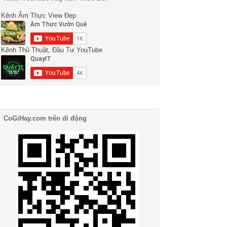
Kênh Ẩm Thực View Đẹp
Kênh Thủ Thuật, Đầu Tư YouTube
CoGiHay.com trên di động