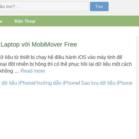
e
Điện Thoại
g Laptop với MobiMover Free
liệu từ thiết bị chạy hệ điều hành iOS vào máy tính để
ại đột nhiên bị hỏng thì có thể phục hồi lại dữ liệu một cách
i không …
Read more
 dữ liệu iPhone
/
hướng dẫn iPhone
/
Sao lưu dữ liệu iPhone