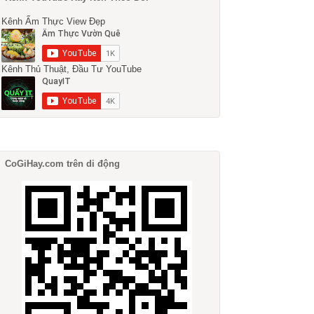
Kênh Ẩm Thực View Đẹp
Kênh Thủ Thuật, Đầu Tư YouTube
CoGiHay.com trên di động