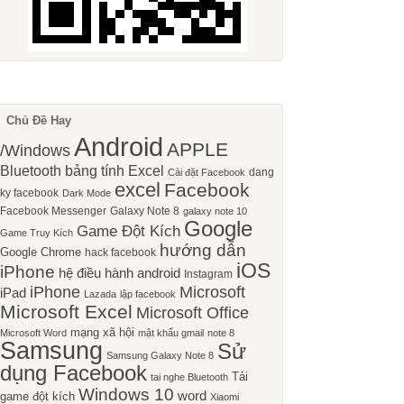
Chủ Đề Hay
Android
APPLE
/Windows
Bluetooth
bảng tính Excel
dang
Cài đặt Facebook
excel
Facebook
ky facebook
Dark Mode
Facebook Messenger
Galaxy Note 8
galaxy note 10
Google
Game Đột Kích
Game Truy Kích
hướng dẫn
Google Chrome
hack facebook
iOS
iPhone
hệ điều hành android
Instagram
iPhone
Microsoft
iPad
Lazada
lập facebook
Microsoft Excel
Microsoft Office
mạng xã hội
Microsoft Word
mật khẩu gmail
note 8
Samsung
Sử
Samsung Galaxy Note 8
dụng Facebook
Tải
tai nghe Bluetooth
Windows 10
word
game đột kích
Xiaomi