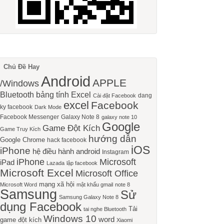
Chủ Đề Hay
Android
APPLE
/Windows
Bluetooth
bảng tính Excel
dang
Cài đặt Facebook
excel
Facebook
ky facebook
Dark Mode
Facebook Messenger
Galaxy Note 8
galaxy note 10
Google
Game Đột Kích
Game Truy Kích
hướng dẫn
Google Chrome
hack facebook
iOS
iPhone
hệ điều hành android
Instagram
iPhone
Microsoft
iPad
Lazada
lập facebook
Microsoft Excel
Microsoft Office
mạng xã hội
Microsoft Word
mật khẩu gmail
note 8
Samsung
Sử
Samsung Galaxy Note 8
dụng Facebook
Tải
tai nghe Bluetooth
Windows 10
word
game đột kích
Xiaomi