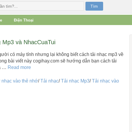
e
Điện Thoại
ing Mp3 và NhacCuaTui
gười có máy tính nhưng lại không biết cách tải nhạc mp3 về
rong bài viết này cogihay.com sẽ hướng dẫn bạn cách tải
và …
Read more
 nhạc vào thẻ nhớ
/
Tải nhạc
/
Tải nhạc Mp3
/
Tải nhạc vào