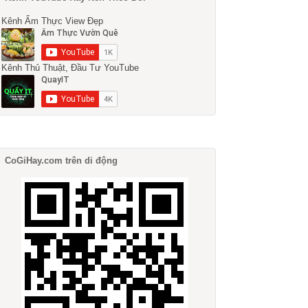
Kênh Ẩm Thực View Đẹp
Kênh Thủ Thuật, Đầu Tư YouTube
CoGiHay.com trên di động