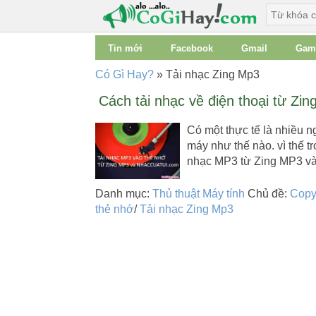
Tin mới
Facebook
Gmail
Gam
Có Gì Hay?
»
Tải nhạc Zing Mp3
Cách tải nhạc về điện thoại từ Z
Có một thực tế là nhiều n
máy như thế nào. vì thế t
nhạc MP3 từ Zing MP3 
Danh mục:
Thủ thuật Máy tính
Chủ đề:
Copy
thẻ nhớ
/
Tải nhạc Zing Mp3