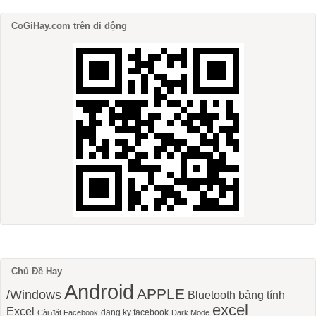
CoGiHay.com trên di động
Chủ Đề Hay
Android
APPLE
/Windows
Bluetooth
bảng tính
excel
Excel
dang ky facebook
Cài đặt Facebook
Dark Mode