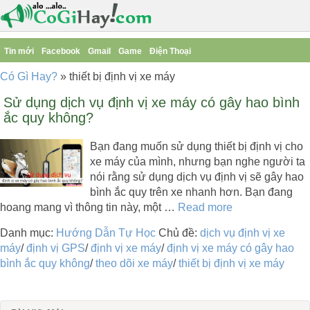
Tin mới
Facebook
Gmail
Game
Điện Thoại
Có Gì Hay?
»
thiết bị định vị xe máy
Sử dụng dịch vụ định vị xe máy có gây hao bình
ắc quy không?
Bạn đang muốn sử dụng thiết bị định vị cho
xe máy của mình, nhưng bạn nghe người ta
nói rằng sử dụng dịch vụ định vị sẽ gây hao
bình ắc quy trên xe nhanh hơn. Bạn đang
hoang mang vì thông tin này, một …
Read more
Danh mục:
Hướng Dẫn Tự Học
Chủ đề:
dịch vụ định vị xe
máy
/
định vị GPS
/
định vị xe máy
/
định vị xe máy có gây hao
bình ắc quy không
/
theo dõi xe máy
/
thiết bị định vị xe máy