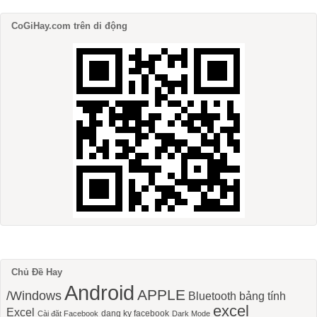
CoGiHay.com trên di động
Chủ Đề Hay
Android
APPLE
/Windows
Bluetooth
bảng tính
excel
Excel
dang ky facebook
Cài đặt Facebook
Dark Mode