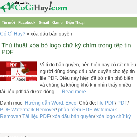
Tin mới
Facebook
Gmail
Game
Điện Thoại
Có Gì Hay?
»
xóa dấu bản quyền
Thủ thuật xóa bỏ logo chữ ký chìm trong tệp tin
PDF
Vì lí do bản quyền, nên hiện nay có rất nhiều
người dùng đóng dấu bản quyền cho tệp tin
file PDF. Điều này hiện đã trở nên phổ biến
và chúng ta không khó khi nhìn thấy nhiều
tài liệu pdf đã được đóng …
Read more
Danh mục:
Hướng dẫn Word, Excel
Chủ đề:
file PDF
/
PDF
/
PDF Watermark Remover
/
phần mềm PDF Watermark
Remover
/
Tài liệu PDF
/
xóa dấu bản quyền
/
xóa logo chữ ký