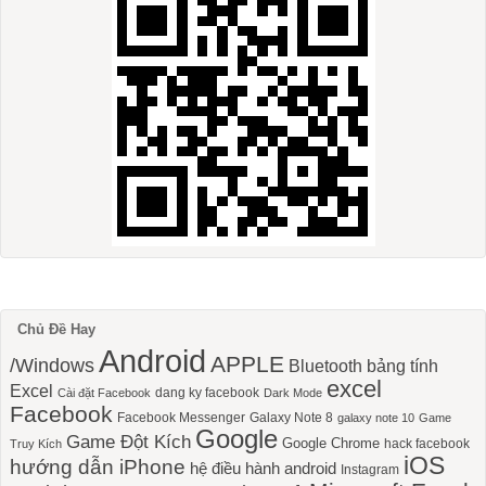
Chủ Đề Hay
Android
APPLE
/Windows
Bluetooth
bảng tính
excel
Excel
dang ky facebook
Cài đặt Facebook
Dark Mode
Facebook
Facebook Messenger
Galaxy Note 8
galaxy note 10
Game
Google
Game Đột Kích
Google Chrome
hack facebook
Truy Kích
iOS
hướng dẫn iPhone
hệ điều hành android
Instagram