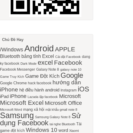
Chủ Đề Hay
Android
APPLE
/Windows
Bluetooth
bảng tính Excel
dang
Cài đặt Facebook
excel
Facebook
ky facebook
Dark Mode
Facebook Messenger
Galaxy Note 8
galaxy note 10
Google
Game Đột Kích
Game Truy Kích
hướng dẫn
Google Chrome
hack facebook
iOS
iPhone
hệ điều hành android
Instagram
iPhone
Microsoft
iPad
Lazada
lập facebook
Microsoft Excel
Microsoft Office
mạng xã hội
Microsoft Word
mật khẩu gmail
note 8
Samsung
Sử
Samsung Galaxy Note 8
dụng Facebook
Tải
tai nghe Bluetooth
Windows 10
word
game đột kích
Xiaomi