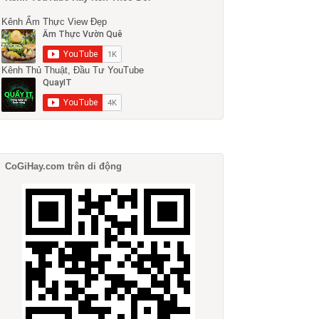
Kênh Ẩm Thực View Đẹp
Kênh Thủ Thuật, Đầu Tư YouTube
CoGiHay.com trên di động