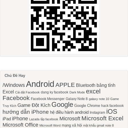
Chủ Đề Hay
Android
APPLE
/Windows
Bluetooth
bảng tính
excel
Excel
dang ky facebook
Cài đặt Facebook
Dark Mode
Facebook
Facebook Messenger
Galaxy Note 8
galaxy note 10
Game
Google
Game Đột Kích
Google Chrome
hack facebook
Truy Kích
iOS
hướng dẫn iPhone
hệ điều hành android
Instagram
Microsoft Excel
iPhone
Microsoft
iPad
Lazada
lập facebook
Microsoft Office
mạng xã hội
Microsoft Word
mật khẩu gmail
note 8