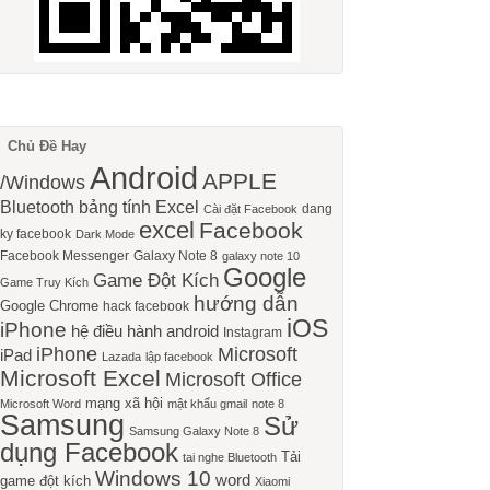
Chủ Đề Hay
Android
APPLE
/Windows
Bluetooth
bảng tính Excel
dang
Cài đặt Facebook
excel
Facebook
ky facebook
Dark Mode
Facebook Messenger
Galaxy Note 8
galaxy note 10
Google
Game Đột Kích
Game Truy Kích
hướng dẫn
Google Chrome
hack facebook
iOS
iPhone
hệ điều hành android
Instagram
iPhone
Microsoft
iPad
Lazada
lập facebook
Microsoft Excel
Microsoft Office
mạng xã hội
Microsoft Word
mật khẩu gmail
note 8
Samsung
Sử
Samsung Galaxy Note 8
dụng Facebook
Tải
tai nghe Bluetooth
Windows 10
word
game đột kích
Xiaomi