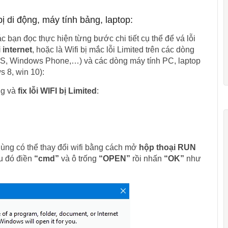
 bị di động, máy tính bảng, laptop:
bạn đọc thực hiện từng bước chi tiết cụ thể để vá lỗi
i internet
, hoặc là Wifi bị mắc lỗi Limited trên các dòng
iOS, Windows Phone,…) và các dòng máy tính PC, laptop
 8, win 10):
ng và
fix lỗi WIFI bị Limited
:
dùng có thể thay đổi wifi bằng cách mở
hộp thoại RUN
u đó điền
“cmd”
và ô trống
“OPEN”
rồi nhấn
“OK”
như