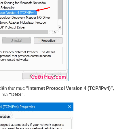
 đến thư mục
“Internet Protocol Version 4 (TCP/IPv4)”
,
và mã
“DNS”
.