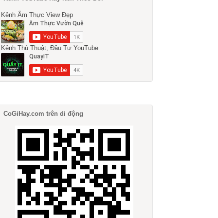
Kênh Ẩm Thực View Đẹp
Kênh Thủ Thuật, Đầu Tư YouTube
CoGiHay.com trên di động