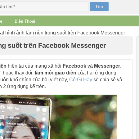
e
Điện Thoại
ặt hình ảnh làm nền trong suốt trên Facebook Messenger
ong suốt trên Facebook Messenger
iện
hiện tại của mạng xã hội
Facebook
và
Messenger
.
”
hoặc thay đổi,
làm mới giao diện
của hai ứng dụng
uôn khổ chính của bài viết này,
Có Gì Hay
sẽ chia sẻ và
 2 ứng dụng kể trên.