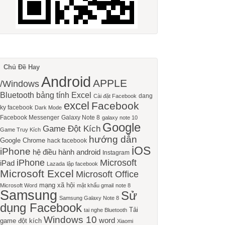
Chủ Đề Hay
Android
APPLE
/Windows
Bluetooth
bảng tính Excel
dang
Cài đặt Facebook
excel
Facebook
ky facebook
Dark Mode
Facebook Messenger
Galaxy Note 8
galaxy note 10
Google
Game Đột Kích
Game Truy Kích
hướng dẫn
Google Chrome
hack facebook
iOS
iPhone
hệ điều hành android
Instagram
iPhone
Microsoft
iPad
Lazada
lập facebook
Microsoft Excel
Microsoft Office
mạng xã hội
Microsoft Word
mật khẩu gmail
note 8
Samsung
Sử
Samsung Galaxy Note 8
dụng Facebook
Tải
tai nghe Bluetooth
Windows 10
word
game đột kích
Xiaomi