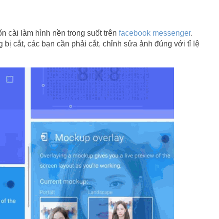
 cài làm hình nền trong suốt trên
facebook messenger
.
bị cắt, các bạn cần phải cắt, chỉnh sửa ảnh đúng với tỉ lệ