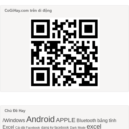
CoGiHay.com trên di động
Chủ Đề Hay
Android
APPLE
/Windows
Bluetooth
bảng tính
excel
Excel
dang ky facebook
Cài đặt Facebook
Dark Mode