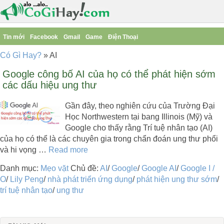
Tin mới
Facebook
Gmail
Game
Điện Thoại
Có Gì Hay?
»
AI
Google công bố AI của họ có thể phát hiện sớm
các dấu hiệu ung thư
Gần đây, theo nghiên cứu của Trường Đại
Học Northwestern tại bang Illinois (Mỹ) và
Google cho thấy rằng Trí tuệ nhân tạo (AI)
của họ có thể là các chuyên gia trong chẩn đoán ung thư phổi
và hi vọng …
Read more
Danh mục:
Mẹo vặt
Chủ đề:
AI
/
Google
/
Google AI
/
Google I /
O
/
Lily Peng
/
nhà phát triển ứng dụng
/
phát hiện ung thư sớm
/
trí tuệ nhân tạo
/
ung thư