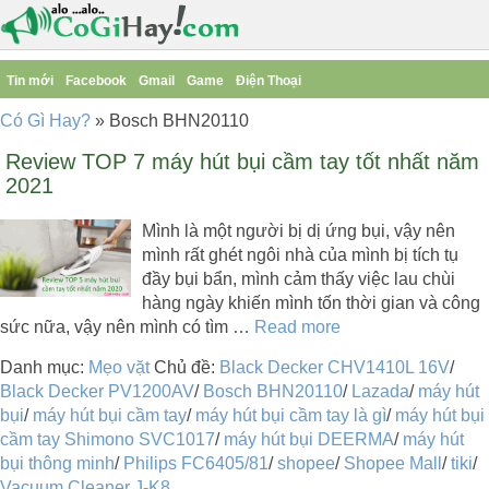
Tin mới
Facebook
Gmail
Game
Điện Thoại
Có Gì Hay?
»
Bosch BHN20110
Review TOP 7 máy hút bụi cầm tay tốt nhất năm
2021
Mình là một người bị dị ứng bụi, vậy nên
mình rất ghét ngôi nhà của mình bị tích tụ
đầy bụi bẩn, mình cảm thấy việc lau chùi
hàng ngày khiến mình tốn thời gian và công
sức nữa, vậy nên mình có tìm …
Read more
Danh mục:
Mẹo vặt
Chủ đề:
Black Decker CHV1410L 16V
/
Black Decker PV1200AV
/
Bosch BHN20110
/
Lazada
/
máy hút
bụi
/
máy hút bụi cầm tay
/
máy hút bụi cầm tay là gì
/
máy hút bụi
cầm tay Shimono SVC1017
/
máy hút bụi DEERMA
/
máy hút
bụi thông minh
/
Philips FC6405/81
/
shopee
/
Shopee Mall
/
tiki
/
Vacuum Cleaner J-K8