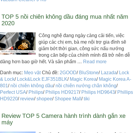
TOP 5 nồi chiên không dầu đáng mua nhất năm
2020
Công nghệ đang ngày càng cải tiến, việc
giúp các chị em, bà mẹ nội trợ gia đình sẽ
giảm bớt thời gian, công sức nấu nướng
trong căn bếp của chính mình đã trở nên dễ
dàng hơn bao giờ hết. Và sản phẩm …
Read more
Danh mục:
Mẹo vặt
Chủ đề:
2GOOD
/
BluStone
/
Lazada
/
Lock
& Lock
/
Lock&Lock EJF351BLK
/
Magic Korea
/
Magic Korea A-
801
/
nồi chiên không dầu
/
nồi chiên nướng chân không
/
Perfect USA
/
Philips
/
Philips HD9217
/
Philips HD9643
/
Phillips
HD9220
/
review
/
shopee
/
Shopee Mall
/
tiki
Review TOP 5 Camera hành trình dành gắn xe
máy