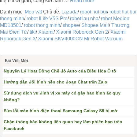
kiệm thời gian, công sức làm …
Read more
Danh mục:
Mẹo vặt
Chủ đề:
Lazada
/
robot hut bui
/
robot hut bui
thong minh
/
robot ILife V5S Pro
/
robot lau nha
/
robot Medion
MD18501
/
robot thong minh
/
shopee
/
Shopee Mall
/
Thương
Mại Điện Tử
/
tiki
/
Xiaomi
/
Xiaomi Roborock Gen 2
/
Xiaomi
Roborock Gen 3
/
Xiaomi SKV4000CN Mi Robot Vacuum
Bài Viết Mới
Nguyên Lý Hoạt Động Chế độ Auto của Điều Hòa Ô tô
Hướng dẫn đổi hình nền cho đoạn Chat trên Zalo
Sử dụng dịch vụ định vị xe máy có gây hao bình ắc quy
không?
Sửa lỗi màn hình điện thoại Samsung Galaxy S9 bị mờ
Chặn thông báo không liên quan hay làm phiền bạn trên
Facebook