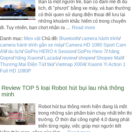
Bạn là một người trẻ, bạn có đam mê đi du
lịch, đi "phượt" bằng xe máy, và bạn thường
có thói quen sử dụng điện thoại để lưu lại
những khoảnh khắc hiếm có trong chuyến
đi. Tuy nhiên, bạn chợt nhận ra …
Read more
Danh mục:
Mẹo vặt
Chủ đề:
Bluetooth
/
camera hành trình
/
camera hành trình gắn xe máy
/
Camera HD 1080 Sport Cam
A9
/
du lịch
/
GoPro HERO 4 Session
/
GoPro Hero 7
/
hãng
Gopro
/
hãng Xiaomi
/
Lazada
/
review
/
shopee
/
Shopee Mall
/
Thương Mại Điện Tử
/
tiki
/
Vietmap X004
/
Xiaomi Yi Action 1
Full HD 1080P
Review TOP 5 loại Robot hút bụi lau nhà thông
minh
Robot hút bụi thông minh hiện đang là một
trong những sản phẩm bán chạy nhất trên thị
trường. Ở thời đại công nghệ 4.0 đang phát
triển từng ngày, việc giúp mọi người tiết