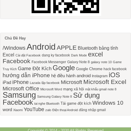
Chủ Đề Hay
Android
APPLE
/Windows
Bluetooth
bảng tính
excel
Excel
dang ky facebook
Cài đặt Facebook
Dark Mode
Facebook
Facebook Messenger
Galaxy Note 8
galaxy note 10
Game
Google
Game Đột Kích
Google Chrome
hack facebook
Truy Kích
iOS
hướng dẫn iPhone
hệ điều hành android
Instagram
Microsoft Excel
iPhone
Microsoft
iPad
Lazada
lập facebook
Microsoft Office
mạng xã hội
Microsoft Word
mật khẩu gmail
note 8
Samsung
Sử dụng
Samsung Galaxy Note 8
Facebook
Windows 10
Tải game đột kích
tai nghe Bluetooth
YouTube
word
đăng nhập gmail
Xiaomi
zalo
Điện thoại Android
Copyright © 2014 - 2020 All Rights Reserved