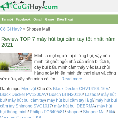
Tin mới
Facebook
Gmail
Game
Điện Thoại
Có Gì Hay?
»
Shopee Mall
Review TOP 7 máy hút bụi cầm tay tốt nhất năm
2021
Mình là một người bị dị ứng bụi, vậy nên
mình rất ghét ngôi nhà của mình bị tích tụ
đầy bụi bẩn, mình cảm thấy việc lau chùi
hàng ngày khiến mình tốn thời gian và công
sức nữa, vậy nên mình có tìm …
Read more
Danh mục:
Mẹo vặt
Chủ đề:
Black Decker CHV1410L 16V
/
Black Decker PV1200AV
/
Bosch BHN20110
/
Lazada
/
máy hút
bụi
/
máy hút bụi cầm tay
/
máy hút bụi cầm tay là gì
/
máy hút bụi
cầm tay Shimono SVC1017
/
máy hút bụi DEERMA
/
máy hút
bụi thông minh
/
Philips FC6405/81
/
shopee
/
Shopee Mall
/
tiki
/
Vacuum Cleaner J-K8