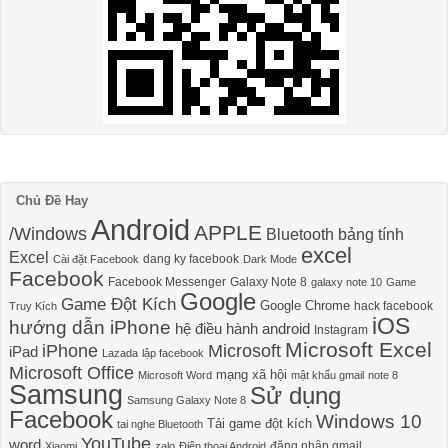
Chủ Đề Hay
Android
APPLE
/Windows
Bluetooth
bảng tính
excel
Excel
dang ky facebook
Cài đặt Facebook
Dark Mode
Facebook
Facebook Messenger
Galaxy Note 8
galaxy note 10
Game
Google
Game Đột Kích
Google Chrome
hack facebook
Truy Kích
iOS
hướng dẫn iPhone
hệ điều hành android
Instagram
Microsoft Excel
iPhone
Microsoft
iPad
Lazada
lập facebook
Microsoft Office
mạng xã hội
Microsoft Word
mật khẩu gmail
note 8
Samsung
Sử dụng
Samsung Galaxy Note 8
Facebook
Windows 10
Tải game đột kích
tai nghe Bluetooth
YouTube
word
đăng nhập gmail
Xiaomi
zalo
Điện thoại Android