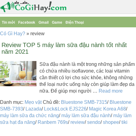
Tin mới
Facebook
Gmail
Game
Điện Thoại
Có Gì Hay?
»
review
Review TOP 5 máy làm sữa đậu nành tốt nhất
năm 2021
Sữa đậu nành là một trong những sản phẩm
có chứa nhiều isoflavone, các loại vitamin
cần thiết có lợi cho sức khỏe, không những
thế loại nước uống này còn giúp làm đẹp da
nữa. Để giúp mọi người …
Read more
Danh mục:
Mẹo vặt
Chủ đề:
Bluestone SMB-7315
/
Bluestone
SMB-7393
/
Lazada
/
Lock&Lock EJS226
/
Magic Korea A68
/
máy làm sữa đa chức năng
/
máy làm sữa đậu nành
/
máy làm
sữa hạt đa năng
/
Ranbem 769s
/
review
/
sendo
/
shopee
/
tiki