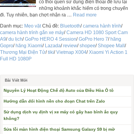
có thói quen sử dụng điện thoại để lưu lại
những khoảnh khắc hiếm có trong chuyến
đi. Tuy nhiên, bạn chợt nhận ra …
Read more
Danh mục:
Mẹo vặt
Chủ đề:
Bluetooth
/
camera hành trình
/
camera hành trình gắn xe máy
/
Camera HD 1080 Sport Cam
A9
/
du lịch
/
GoPro HERO 4 Session
/
GoPro Hero 7
/
hãng
Gopro
/
hãng Xiaomi
/
Lazada
/
review
/
shopee
/
Shopee Mall
/
Thương Mại Điện Tử
/
tiki
/
Vietmap X004
/
Xiaomi Yi Action 1
Full HD 1080P
Bài Viết Mới
Nguyên Lý Hoạt Động Chế độ Auto của Điều Hòa Ô tô
Hướng dẫn đổi hình nền cho đoạn Chat trên Zalo
Sử dụng dịch vụ định vị xe máy có gây hao bình ắc quy
không?
Sửa lỗi màn hình điện thoại Samsung Galaxy S9 bị mờ