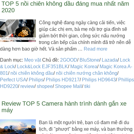
TOP 5 nồi chiên không dầu đáng mua nhất năm
2020
Công nghệ đang ngày càng cải tiến, việc
giúp các chị em, bà mẹ nội trợ gia đình sẽ
giảm bớt thời gian, công sức nấu nướng
trong căn bếp của chính mình đã trở nên dễ
dàng hơn bao giờ hết. Và sản phẩm …
Read more
Danh mục:
Mẹo vặt
Chủ đề:
2GOOD
/
BluStone
/
Lazada
/
Lock
& Lock
/
Lock&Lock EJF351BLK
/
Magic Korea
/
Magic Korea A-
801
/
nồi chiên không dầu
/
nồi chiên nướng chân không
/
Perfect USA
/
Philips
/
Philips HD9217
/
Philips HD9643
/
Phillips
HD9220
/
review
/
shopee
/
Shopee Mall
/
tiki
Review TOP 5 Camera hành trình dành gắn xe
máy
Bạn là một người trẻ, bạn có đam mê đi du
lịch, đi "phượt" bằng xe máy, và bạn thường