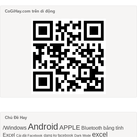
CoGiHay.com trên di động
Chủ Đề Hay
Android
APPLE
/Windows
Bluetooth
bảng tính
excel
Excel
dang ky facebook
Cài đặt Facebook
Dark Mode