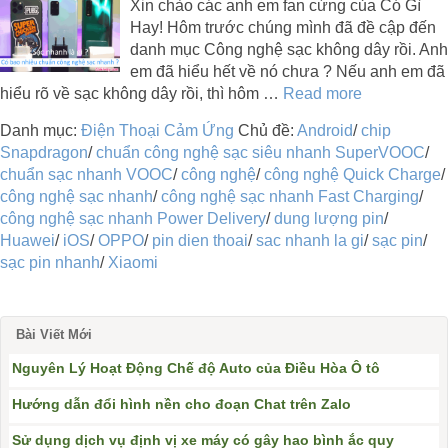
Xin chào các anh em fan cứng của Có Gì
Hay! Hôm trước chúng mình đã đề cập đến
danh mục Công nghệ sạc không dây rồi. Anh
em đã hiểu hết về nó chưa ? Nếu anh em đã
hiểu rõ về sạc không dây rồi, thì hôm …
Read more
Danh mục:
Điện Thoại Cảm Ứng
Chủ đề:
Android
/
chip
Snapdragon
/
chuẩn công nghệ sạc siêu nhanh SuperVOOC
/
chuẩn sạc nhanh VOOC
/
công nghệ
/
công nghệ Quick Charge
/
công nghệ sạc nhanh
/
công nghệ sạc nhanh Fast Charging
/
công nghệ sạc nhanh Power Delivery
/
dung lượng pin
/
Huawei
/
iOS
/
OPPO
/
pin dien thoai
/
sac nhanh la gi
/
sạc pin
/
sạc pin nhanh
/
Xiaomi
Bài Viết Mới
Nguyên Lý Hoạt Động Chế độ Auto của Điều Hòa Ô tô
Hướng dẫn đổi hình nền cho đoạn Chat trên Zalo
Sử dụng dịch vụ định vị xe máy có gây hao bình ắc quy