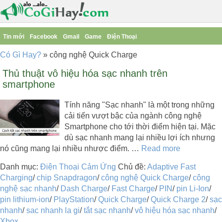
Tin mới
Facebook
Gmail
Game
Điện Thoại
Có Gì Hay?
»
công nghệ Quick Charge
Thủ thuật vô hiệu hóa sạc nhanh trên
smartphone
Tính năng "Sạc nhanh" là một trong những
cải tiến vượt bậc của ngành công nghệ
Smartphone cho tới thời điểm hiện tại. Mặc
dù sạc nhanh mang lại nhiều lợi ích nhưng
nó cũng mang lại nhiều nhược điểm. …
Read more
Danh mục:
Điện Thoại Cảm Ứng
Chủ đề:
Adaptive Fast
Charging
/
chip Snapdragon
/
công nghệ Quick Charge
/
công
nghệ sạc nhanh
/
Dash Charge
/
Fast Charge
/
PIN
/
pin Li-Ion
/
pin lithium-ion
/
PlayStation
/
Quick Charge
/
Quick Charge 2
/
sạc
nhanh
/
sac nhanh la gi
/
tắt sạc nhanh
/
vô hiệu hóa sạc nhanh
/
Xbox