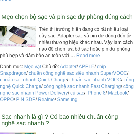
Mẹo chọn bộ sạc và pin sạc dự phòng đúng cách
Trên thị trường hiện đang có rất nhiều loại
dây sạc, Adapter sạc và pin dự dòng đến từ
nhiều thương hiệu khác nhau. Vậy làm cách
nào để chọn lựa bộ sạc hoặc pin dự phòng
phù hợp và đảm bảo an toàn với …
Read more
Danh mục:
Mẹo vặt
Chủ đề:
Adapter
/
APPLE
/
chip
Snapdragon
/
chuẩn công nghệ sạc siêu nhanh SuperVOOC
/
chuẩn sạc nhanh Quick Charge
/
chuẩn sạc nhanh VOOC
/
công
nghệ Quick Charge
/
công nghệ sạc nhanh Fast Charging
/
công
nghệ sạc nhanh Power Delivery
/
củ sạc
/
iPhone 8
/
Macbook
/
OPPO
/
PIN SDP
/
Realme
/
Samsung
Sạc nhanh là gì ? Có bao nhiêu chuẩn công
nghệ sạc nhanh ?