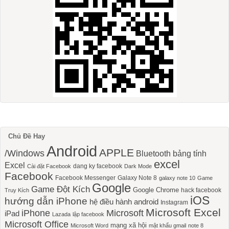
Chủ Đề Hay
Android
APPLE
/Windows
Bluetooth
bảng tính
excel
Excel
dang ky facebook
Cài đặt Facebook
Dark Mode
Facebook
Facebook Messenger
Galaxy Note 8
galaxy note 10
Game
Google
Game Đột Kích
Google Chrome
hack facebook
Truy Kích
iOS
hướng dẫn iPhone
hệ điều hành android
Instagram
Microsoft Excel
iPhone
Microsoft
iPad
Lazada
lập facebook
Microsoft Office
mạng xã hội
Microsoft Word
mật khẩu gmail
note 8