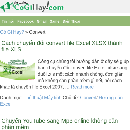
Tin mới
Facebook
Gmail
Game
Điện Thoại
Có Gì Hay?
»
Convert
Cách chuyển đổi convert file Excel XLSX thành
file XLS
Công cụ chúng tôi hướng dẫn ở đây sẽ giúp
bạn chuyển đổi convert file Excel .xlsx sang
đuôi .xls một cách nhanh chóng, đơn giản
mà không cần phần mềm gì hết, nói cách
khác là chuyển file Excel 2007, …
Read more
Danh mục:
Thủ thuật Máy tính
Chủ đề:
Convert
/
Hướng dẫn
Excel
Chuyển YouTube sang Mp3 online không cần
phần mềm