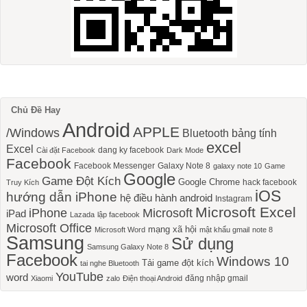
Chủ Đề Hay
Android
APPLE
/Windows
Bluetooth
bảng tính
excel
Excel
dang ky facebook
Cài đặt Facebook
Dark Mode
Facebook
Facebook Messenger
Galaxy Note 8
galaxy note 10
Game
Google
Game Đột Kích
Google Chrome
hack facebook
Truy Kích
iOS
hướng dẫn iPhone
hệ điều hành android
Instagram
Microsoft Excel
iPhone
Microsoft
iPad
Lazada
lập facebook
Microsoft Office
mạng xã hội
Microsoft Word
mật khẩu gmail
note 8
Samsung
Sử dụng
Samsung Galaxy Note 8
Facebook
Windows 10
Tải game đột kích
tai nghe Bluetooth
YouTube
word
đăng nhập gmail
Xiaomi
zalo
Điện thoại Android