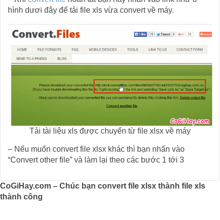
hình dươi đây để tải file xls vừa convert về máy.
Tải tài liệu xls được chuyển từ file xlsx về máy
– Nếu muốn convert file xlsx khác thì bạn nhấn vào
“Convert other file” và làm lại theo các bước 1 tới 3
CoGiHay.com – Chúc bạn convert file xlsx thành file xls
thành công