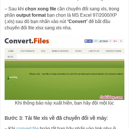
– Sau khi
chọn xong file
cần chuyển đổi sang xls, trong
phần
output format
bạn chọn là MS Excel 97/2000/XP
(.xls) sau đó bạn nhấn vào nút “
Convert
” để bắt đầu
chuyển đổi file xlsx sang xls nha.
Khi thông báo này xuất hiện, bạn hãy đội một lúc
Bước 3: Tải file xls về đã chuyển đổi về máy:
– Khi
convert file
hoàn tất bạn hãy nhấn vào link như ở