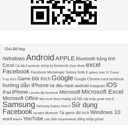
Chủ Đề Hay
Android
APPLE
/Windows
Bluetooth
bảng tính
excel
Excel
dang ky facebook
Cài đặt Facebook
Dark Mode
Facebook
Facebook Messenger
Galaxy Note 8
galaxy note 10
Game
Google
Game Đột Kích
Google Chrome
hack facebook
Truy Kích
iOS
hướng dẫn iPhone
hệ điều hành android
Instagram
Microsoft Excel
iPhone
Microsoft
iPad
Lazada
lập facebook
Microsoft Office
mạng xã hội
Microsoft Word
mật khẩu gmail
note 8
Samsung
Sử dụng
Samsung Galaxy Note 8
Facebook
Windows 10
Tải game đột kích
tai nghe Bluetooth
YouTube
word
đăng nhập gmail
Xiaomi
zalo
Điện thoại Android