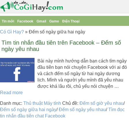
Tin mới
Facebook
Gmail
Game
Điện Thoại
Có Gì Hay?
»
Đếm số ngày giữa hai ngày
Tìm tin nhắn đầu tiên trên Facebook – Đếm số
ngày yêu nhau
Bài này mình hướng dẫn bạn cách tìm ngày
đầu tiên bạn nói chuyện Facebook với ai đó
và cách đếm số ngày từ hai ngày dương
lịch. Mình và người yêu mình đã yêu nhau
được khá lâu rồi, chủ yếu nói chuyện …
Read more
Danh mục:
Thủ thuật Máy tính
Chủ đề:
Đếm số giờ yêu nhau
/
Đếm số ngày giữa hai ngày
/
Đếm số ngày yêu nhau
/
Tìm đọc
tin nhắn đầu tiên chat Facebook