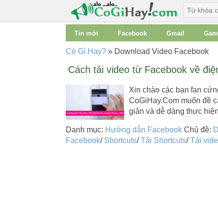
Tin mới
Facebook
Gmail
Gam
Có Gì Hay?
»
Download Video Facebook
Cách tải video từ Facebook về điệ
Xin chào các bạn fan cứ
CoGiHay.Com muốn đề cập 
giản và dễ dàng thực hiện
Danh mục:
Hướng dẫn Facebook
Chủ đề:
D
Facebook
/
Shortcuts
/
Tải Shortcuts
/
Tải vid