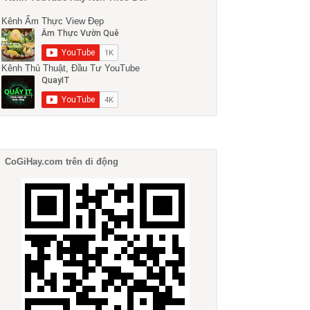
Kênh Ẩm Thực View Đẹp
Kênh Thủ Thuật, Đầu Tư YouTube
CoGiHay.com trên di động