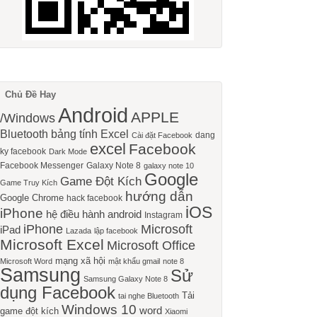
Chủ Đề Hay
Android
APPLE
/Windows
Bluetooth
bảng tính Excel
dang
Cài đặt Facebook
excel
Facebook
ky facebook
Dark Mode
Facebook Messenger
Galaxy Note 8
galaxy note 10
Google
Game Đột Kích
Game Truy Kích
hướng dẫn
Google Chrome
hack facebook
iOS
iPhone
hệ điều hành android
Instagram
iPhone
Microsoft
iPad
Lazada
lập facebook
Microsoft Excel
Microsoft Office
mạng xã hội
Microsoft Word
mật khẩu gmail
note 8
Samsung
Sử
Samsung Galaxy Note 8
dụng Facebook
Tải
tai nghe Bluetooth
Windows 10
word
game đột kích
Xiaomi