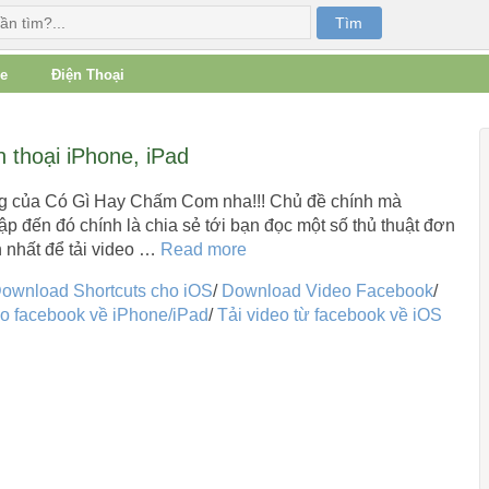
e
Điện Thoại
n thoại iPhone, iPad
ng của Có Gì Hay Chấm Com nha!!! Chủ đề chính mà
đến đó chính là chia sẻ tới bạn đọc một số thủ thuật đơn
 nhất để tải video …
Read more
ownload Shortcuts cho iOS
/
Download Video Facebook
/
eo facebook về iPhone/iPad
/
Tải video từ facebook về iOS