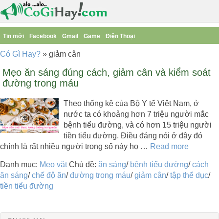
Tin mới
Facebook
Gmail
Game
Điện Thoại
Có Gì Hay?
»
giảm cân
Mẹo ăn sáng đúng cách, giảm cân và kiểm soát
đường trong máu
Theo thống kê của Bộ Y tế Việt Nam, ở
nước ta có khoảng hơn 7 triệu người mắc
bệnh tiểu đường, và có hơn 15 triệu người
tiền tiểu đường. Điều đáng nói ở đây đó
chính là rất nhiều người trong số này họ …
Read more
Danh mục:
Mẹo vặt
Chủ đề:
ăn sáng
/
bệnh tiểu đường
/
cách
ăn sáng
/
chế độ ăn
/
đường trong máu
/
giảm cân
/
tập thể dục
/
tiền tiểu đường