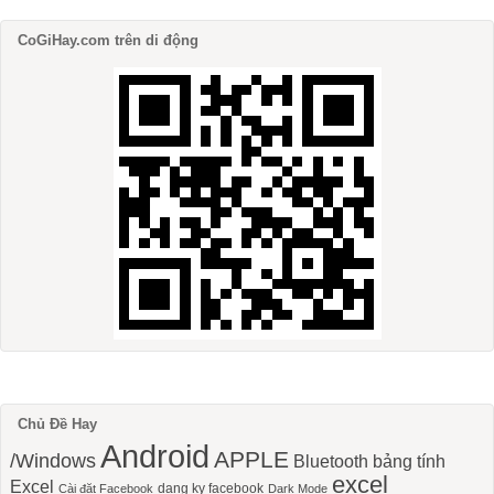
CoGiHay.com trên di động
Chủ Đề Hay
Android
APPLE
/Windows
Bluetooth
bảng tính
excel
Excel
dang ky facebook
Cài đặt Facebook
Dark Mode