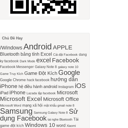
Chủ Đề Hay
Android
APPLE
/Windows
Bluetooth
bảng tính Excel
dang
Cài đặt Facebook
excel
Facebook
ky facebook
Dark Mode
Facebook Messenger
Galaxy Note 8
galaxy note 10
Google
Game Đột Kích
Game Truy Kích
hướng dẫn
Google Chrome
hack facebook
iOS
iPhone
hệ điều hành android
Instagram
iPhone
Microsoft
iPad
Lazada
lập facebook
Microsoft Excel
Microsoft Office
mạng xã hội
Microsoft Word
mật khẩu gmail
note 8
Samsung
Sử
Samsung Galaxy Note 8
dụng Facebook
Tải
tai nghe Bluetooth
Windows 10
word
game đột kích
Xiaomi