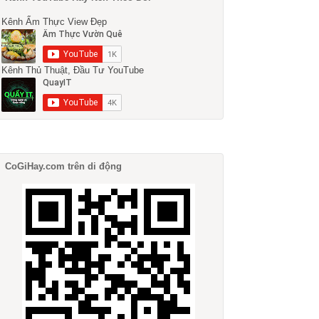
Kênh Ẩm Thực View Đẹp
Kênh Thủ Thuật, Đầu Tư YouTube
CoGiHay.com trên di động