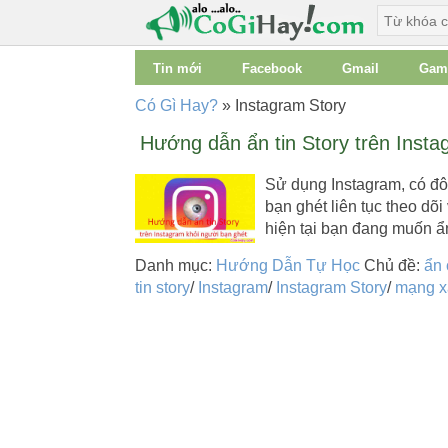
Tin mới
Facebook
Gmail
Gam
Có Gì Hay?
»
Instagram Story
Hướng dẫn ẩn tin Story trên Insta
Sử dụng Instagram, có đô
bạn ghét liên tục theo dõi
hiện tại bạn đang muốn
Danh mục:
Hướng Dẫn Tự Học
Chủ đề:
ẩn 
tin story
/
Instagram
/
Instagram Story
/
mạng x