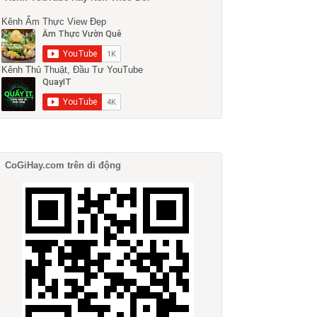
Kênh Ẩm Thực View Đẹp
Kênh Thủ Thuật, Đầu Tư YouTube
CoGiHay.com trên di động