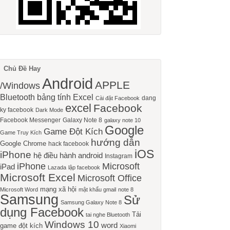
Chủ Đề Hay
Android
APPLE
/Windows
Bluetooth
bảng tính Excel
dang
Cài đặt Facebook
excel
Facebook
ky facebook
Dark Mode
Facebook Messenger
Galaxy Note 8
galaxy note 10
Google
Game Đột Kích
Game Truy Kích
hướng dẫn
Google Chrome
hack facebook
iOS
iPhone
hệ điều hành android
Instagram
iPhone
Microsoft
iPad
Lazada
lập facebook
Microsoft Excel
Microsoft Office
mạng xã hội
Microsoft Word
mật khẩu gmail
note 8
Samsung
Sử
Samsung Galaxy Note 8
dụng Facebook
Tải
tai nghe Bluetooth
Windows 10
word
game đột kích
Xiaomi