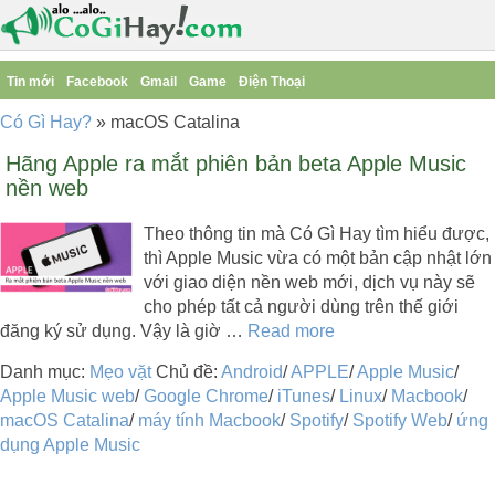
Tin mới
Facebook
Gmail
Game
Điện Thoại
Có Gì Hay?
»
macOS Catalina
Hãng Apple ra mắt phiên bản beta Apple Music
nền web
Theo thông tin mà Có Gì Hay tìm hiểu được,
thì Apple Music vừa có một bản cập nhật lớn
với giao diện nền web mới, dịch vụ này sẽ
cho phép tất cả người dùng trên thế giới
đăng ký sử dụng. Vậy là giờ …
Read more
Danh mục:
Mẹo vặt
Chủ đề:
Android
/
APPLE
/
Apple Music
/
Apple Music web
/
Google Chrome
/
iTunes
/
Linux
/
Macbook
/
macOS Catalina
/
máy tính Macbook
/
Spotify
/
Spotify Web
/
ứng
dụng Apple Music