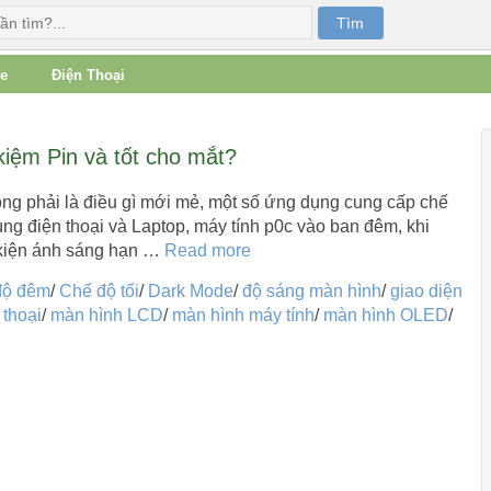
e
Điện Thoại
kiệm Pin và tốt cho mắt?
ng phải là điều gì mới mẻ, một số ứng dụng cung cấp chế
ng điện thoại và Laptop, máy tính p0c vào ban đêm, khi
kiện ánh sáng hạn …
Read more
độ đêm
/
Chế độ tối
/
Dark Mode
/
độ sáng màn hình
/
giao diện
 thoại
/
màn hình LCD
/
màn hình máy tính
/
màn hình OLED
/