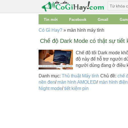
Tin mới
Facebook
Gmail
Gam
Có Gì Hay?
»
màn hình máy tính
Chế độ Dark Mode có thật sự tiết 
Chế độ tối Dark mode khô
độ này để hỗ trợ người dù
người dùng đang ở điều 
Danh mục:
Thủ thuật Máy tính
Chủ đề:
chế 
nền đen
/
màn hình AMOLED
/
màn hình điện
Night mode
/
tiết kiệm pin