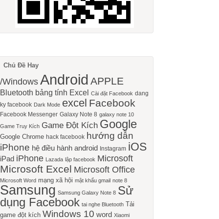
Chủ Đề Hay
Android
APPLE
/Windows
Bluetooth
bảng tính Excel
dang
Cài đặt Facebook
excel
Facebook
ky facebook
Dark Mode
Facebook Messenger
Galaxy Note 8
galaxy note 10
Google
Game Đột Kích
Game Truy Kích
hướng dẫn
Google Chrome
hack facebook
iOS
iPhone
hệ điều hành android
Instagram
iPhone
Microsoft
iPad
Lazada
lập facebook
Microsoft Excel
Microsoft Office
mạng xã hội
Microsoft Word
mật khẩu gmail
note 8
Samsung
Sử
Samsung Galaxy Note 8
dụng Facebook
Tải
tai nghe Bluetooth
Windows 10
word
game đột kích
Xiaomi