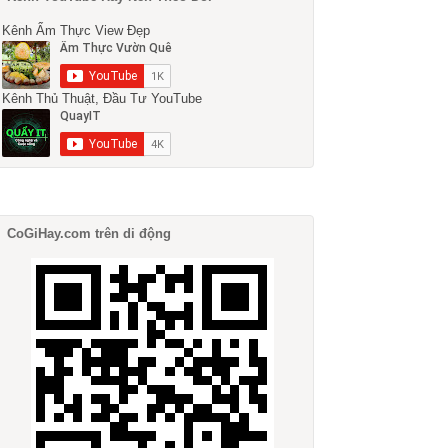
Kênh Ẩm Thực View Đẹp
Kênh Thủ Thuật, Đầu Tư YouTube
CoGiHay.com trên di động